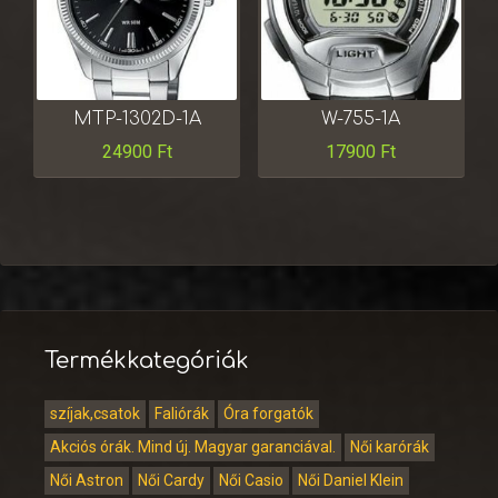
MTP-1302D-1A
W-755-1A
24900
Ft
17900
Ft
Termékkategóriák
szíjak,csatok
Faliórák
Óra forgatók
Akciós órák. Mind új. Magyar garanciával.
Női karórák
Női Astron
Női Cardy
Női Casio
Női Daniel Klein