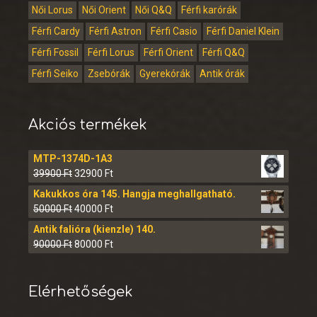
Női Lorus
Női Orient
Női Q&Q
Férfi karórák
Férfi Cardy
Férfi Astron
Férfi Casio
Férfi Daniel Klein
Férfi Fossil
Férfi Lorus
Férfi Orient
Férfi Q&Q
Férfi Seiko
Zsebórák
Gyerekórák
Antik órák
Akciós termékek
MTP-1374D-1A3
39900
Ft
32900
Ft
Kakukkos óra 145. Hangja meghallgatható.
50000
Ft
40000
Ft
Antik falióra (kienzle) 140.
90000
Ft
80000
Ft
Elérhetőségek