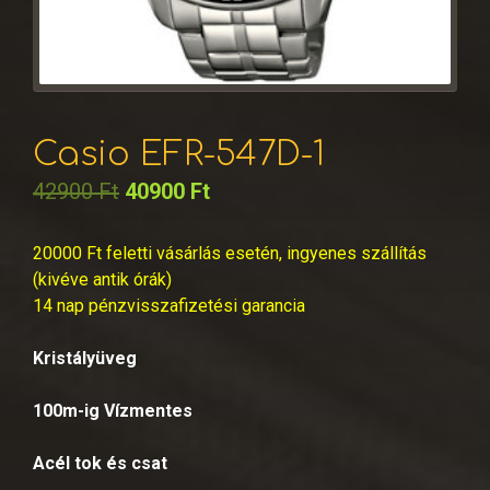
Casio EFR-547D-1
42900
Ft
40900
Ft
20000 Ft feletti vásárlás esetén, ingyenes szállítás
(kivéve antik órák)
14 nap pénzvisszafizetési garancia
Kristályüveg
100m-ig Vízmentes
Acél tok és csat