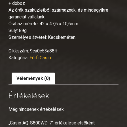
+ doboz
Az órák szaküzletből származnak, és mindegyikre
garanciát vállalunk.
Óraház mérete: 42 x 47,6 x 10,6mm
Súly: 89g
Személyes átvétel: Kecskeméten.
Cikkszám:
9ca0c53a88ff
Kategória:
Férfi Casio
Vélemények (0)
Értékelések
Még nincsenek értékelések.
„Casio AQ-S800WD-7” értékelése elsőként