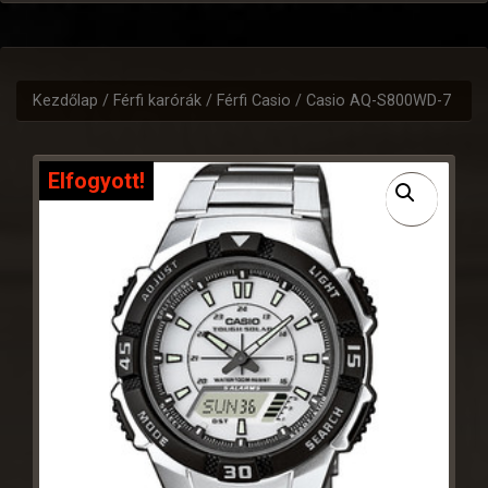
Kezdőlap
/
Férfi karórák
/
Férfi Casio
/ Casio AQ-S800WD-7
Elfogyott!