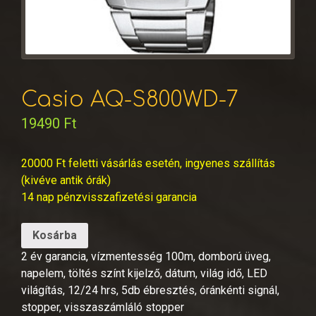
Casio AQ-S800WD-7
19490
Ft
20000 Ft feletti vásárlás esetén, ingyenes szállítás
(kivéve antik órák)
14 nap pénzvisszafizetési garancia
Kosárba
2 év garancia, vízmentesség 100m, domború üveg,
napelem, töltés színt kijelző, dátum, világ idő, LED
világítás, 12/24 hrs, 5db ébresztés, óránkénti signál,
stopper, visszaszámláló stopper