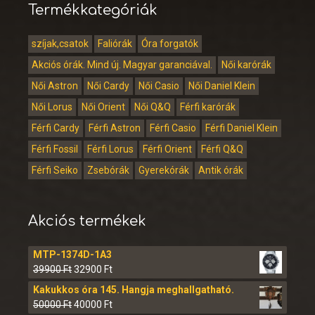
Termékkategóriák
szíjak,csatok
Faliórák
Óra forgatók
Akciós órák. Mind új. Magyar garanciával.
Női karórák
Női Astron
Női Cardy
Női Casio
Női Daniel Klein
Női Lorus
Női Orient
Női Q&Q
Férfi karórák
Férfi Cardy
Férfi Astron
Férfi Casio
Férfi Daniel Klein
Férfi Fossil
Férfi Lorus
Férfi Orient
Férfi Q&Q
Férfi Seiko
Zsebórák
Gyerekórák
Antik órák
Akciós termékek
MTP-1374D-1A3
39900
Ft
32900
Ft
Kakukkos óra 145. Hangja meghallgatható.
50000
Ft
40000
Ft