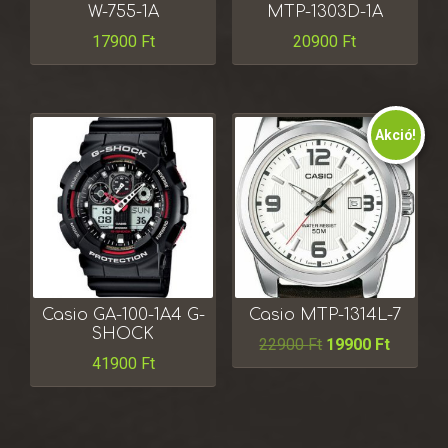
W-755-1A
MTP-1303D-1A
17900
Ft
20900
Ft
Akció!
Casio GA-100-1A4 G-
Casio MTP-1314L-7
SHOCK
22900
Ft
19900
Ft
41900
Ft