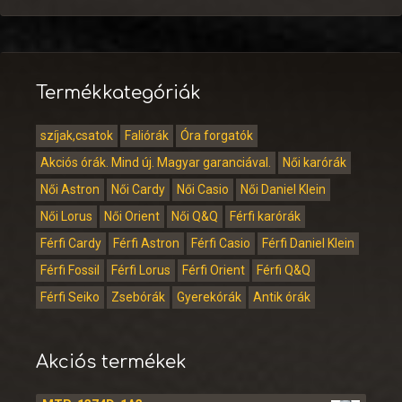
Termékkategóriák
szíjak,csatok
Faliórák
Óra forgatók
Akciós órák. Mind új. Magyar garanciával.
Női karórák
Női Astron
Női Cardy
Női Casio
Női Daniel Klein
Női Lorus
Női Orient
Női Q&Q
Férfi karórák
Férfi Cardy
Férfi Astron
Férfi Casio
Férfi Daniel Klein
Férfi Fossil
Férfi Lorus
Férfi Orient
Férfi Q&Q
Férfi Seiko
Zsebórák
Gyerekórák
Antik órák
Akciós termékek