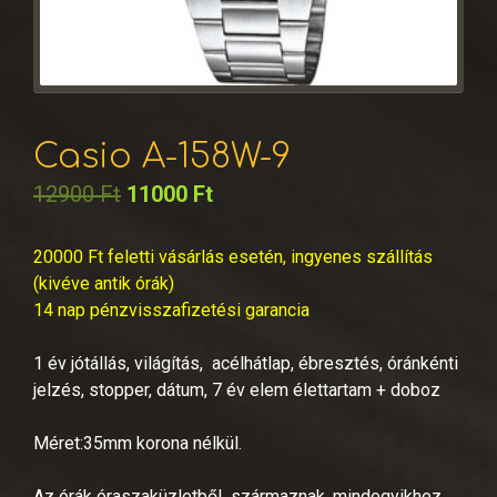
Casio A-158W-9
12900
Ft
11000
Ft
20000 Ft feletti vásárlás esetén, ingyenes szállítás
(kivéve antik órák)
14 nap pénzvisszafizetési garancia
1 év jótállás, világítás, acélhátlap, ébresztés, óránkénti
jelzés, stopper, dátum, 7 év elem élettartam + doboz
Méret:35mm korona nélkül.
Az órák óraszaküzletből származnak, mindegyikhez