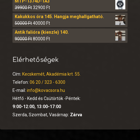
MTP-1374D-1A3
39900
Ft
32900
Ft
Kakukkos óra 145. Hangja meghallgatható.
50000
Ft
40000
Ft
Antik falióra (kienzle) 140.
90000
Ft
80000
Ft
Elérhetőségek
Cím:
Kecskemét, Akadémia krt. 55.
Telefon:
06 20 / 323 - 6300
E-mail:
info@kovacsora.hu
Hétfő - Kedd és Csütörtök -Péntek:
9:00-12:00, 13:00-17:00
Szerda, Szombat, Vasárnap:
Zárva