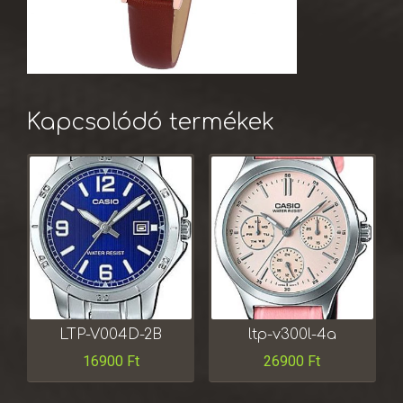
Kapcsolódó termékek
LTP-V004D-2B
ltp-v300l-4a
16900
Ft
26900
Ft