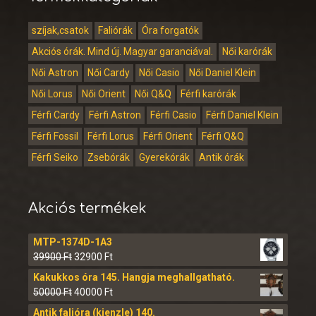
szíjak,csatok
Faliórák
Óra forgatók
Akciós órák. Mind új. Magyar garanciával.
Női karórák
Női Astron
Női Cardy
Női Casio
Női Daniel Klein
Női Lorus
Női Orient
Női Q&Q
Férfi karórák
Férfi Cardy
Férfi Astron
Férfi Casio
Férfi Daniel Klein
Férfi Fossil
Férfi Lorus
Férfi Orient
Férfi Q&Q
Férfi Seiko
Zsebórák
Gyerekórák
Antik órák
Akciós termékek
MTP-1374D-1A3
39900
Ft
32900
Ft
Kakukkos óra 145. Hangja meghallgatható.
50000
Ft
40000
Ft
Antik falióra (kienzle) 140.