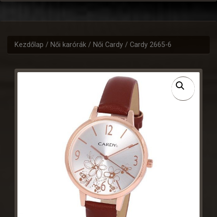
Kezdőlap
/
Női karórák
/
Női Cardy
/ Cardy 2665-6