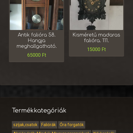
Antik falióra 58.
Kisméretű madaras
Hangja
falióra. 111.
meghallgatható.
15000
Ft
65000
Ft
Termékkategóriák
szíjak,csatok
Faliórák
Óra forgatók