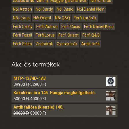
Akciós órák. Mind új. Magyar garanciával.
Női karórák
Női Astron
Női Cardy
Női Casio
Női Daniel Klein
Női Lorus
Női Orient
Női Q&Q
Férfi karórák
Férfi Cardy
Férfi Astron
Férfi Casio
Férfi Daniel Klein
Férfi Fossil
Férfi Lorus
Férfi Orient
Férfi Q&Q
Férfi Seiko
Zsebórák
Gyerekórák
Antik órák
Akciós termékek
MTP-1374D-1A3
39900
Ft
32900
Ft
Kakukkos óra 145. Hangja meghallgatható.
50000
Ft
40000
Ft
Antik falióra (kienzle) 140.
90000
Ft
80000
Ft