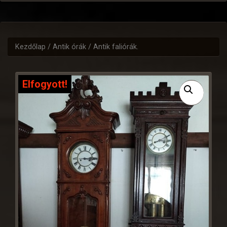
Kezdőlap
/
Antik órák
/ Antik faliórák.
Elfogyott!