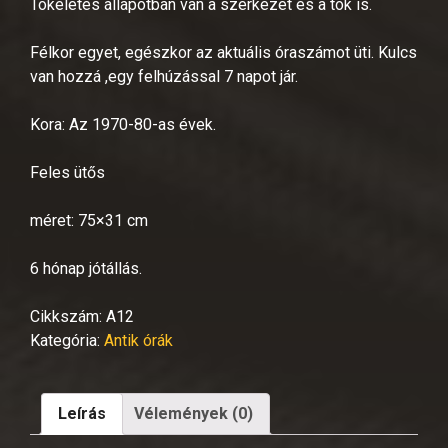
Tökéletes állapotban van a szerkezet és a tok is.
Félkor egyet, egészkor az aktuális óraszámot üti. Kulcs
van hozzá ,egy felhúzással 7 napot jár.
Kora: Az 1970-80-as évek.
Feles ütős
méret: 75×31 cm
6 hónap jótállás.
Cikkszám:
A12
Kategória:
Antik órák
Leírás
Vélemények (0)