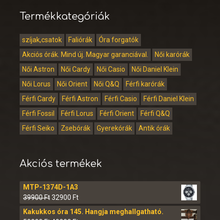
Termékkategóriák
szíjak,csatok
Faliórák
Óra forgatók
Akciós órák. Mind új. Magyar garanciával.
Női karórák
Női Astron
Női Cardy
Női Casio
Női Daniel Klein
Női Lorus
Női Orient
Női Q&Q
Férfi karórák
Férfi Cardy
Férfi Astron
Férfi Casio
Férfi Daniel Klein
Férfi Fossil
Férfi Lorus
Férfi Orient
Férfi Q&Q
Férfi Seiko
Zsebórák
Gyerekórák
Antik órák
Akciós termékek
MTP-1374D-1A3
39900
Ft
32900
Ft
Kakukkos óra 145. Hangja meghallgatható.