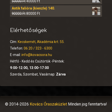
50000
Ft
40000
Ft
Antik falióra (kienzle) 140.
90000
Ft
80000
Ft
Elérhetőségek
Cím:
Kecskemét, Akadémia krt. 55.
Telefon:
06 20 / 323 - 6300
E-mail:
info@kovacsora.hu
Hétfő - Kedd és Csütörtök -Péntek:
9:00-12:00, 13:00-17:00
Szerda, Szombat, Vasárnap:
Zárva
© 2014-2026
Kovács Óraszaküzlet
Minden jog fenntartva!