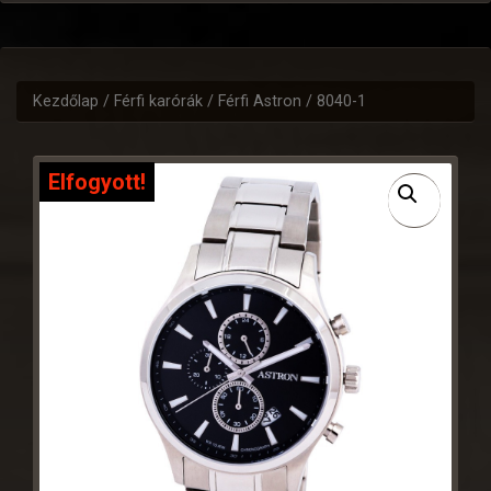
Kezdőlap
/
Férfi karórák
/
Férfi Astron
/ 8040-1
Elfogyott!