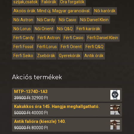
szíjak,csatok
Faliórák
Óra forgatók
Akciós órák. Mind új. Magyar garanciával.
Női karórák
Női Astron
Női Cardy
Női Casio
Női Daniel Klein
Női Lorus
Női Orient
Női Q&Q
Férfi karórák
Férfi Cardy
Férfi Astron
Férfi Casio
Férfi Daniel Klein
Férfi Fossil
Férfi Lorus
Férfi Orient
Férfi Q&Q
Férfi Seiko
Zsebórák
Gyerekórák
Antik órák
Akciós termékek
MTP-1374D-1A3
39900
Ft
32900
Ft
Kakukkos óra 145. Hangja meghallgatható.
50000
Ft
40000
Ft
Antik falióra (kienzle) 140.
90000
Ft
80000
Ft