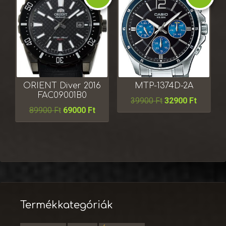
ORIENT Diver 2016
MTP-1374D-2A
FAC09001B0
39900
Ft
32900
Ft
89900
Ft
69000
Ft
Termékkategóriák