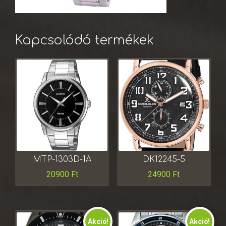
Kapcsolódó termékek
MTP-1303D-1A
DK12245-5
20900
Ft
24900
Ft
Akció!
Akció!