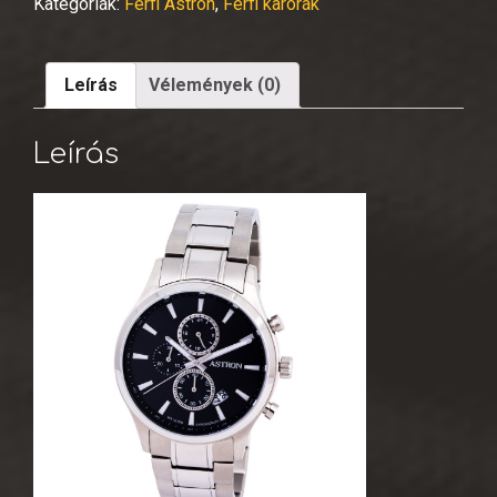
Kategóriák:
Férfi Astron
,
Férfi karórák
Leírás
Vélemények (0)
Leírás