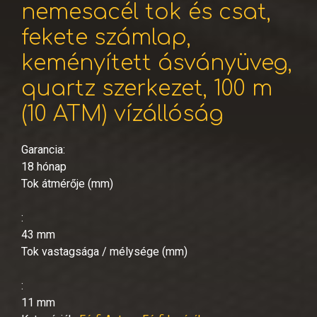
nemesacél tok és csat,
fekete számlap,
keményített ásványüveg,
quartz szerkezet, 100 m
(10 ATM) vízállóság
Garancia:
18 hónap
Tok átmérője (mm)
:
43 mm
Tok vastagsága / mélysége (mm)
:
11 mm