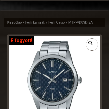
Kezdőlap
/
Férfi karórák
/
Férfi Casio
/ MTP-VD03D-2A
Elfogyott!