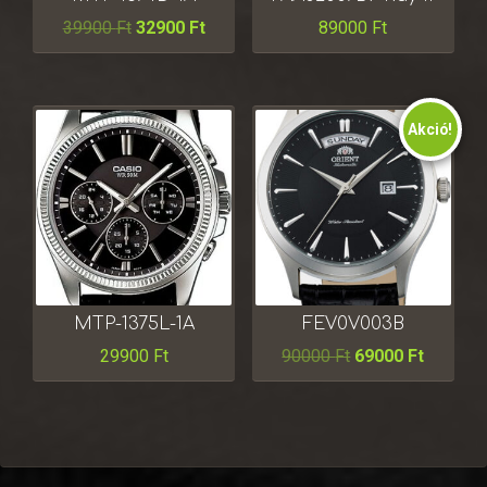
39900
Ft
32900
Ft
89000
Ft
Akció!
MTP-1375L-1A
FEV0V003B
29900
Ft
90000
Ft
69000
Ft