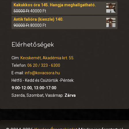
Kakukkos óra 145. Hangja meghallgatható.
50000
Ft
40000
Ft
Antik falióra (kienzle) 140.
90000
Ft
80000
Ft
Elérhetőségek
Cím:
Kecskemét, Akadémia krt. 55.
Telefon:
06 20 / 323 - 6300
E-mail:
info@kovacsora.hu
Hétfő - Kedd és Csütörtök -Péntek:
9:00-12:00, 13:00-17:00
Szerda, Szombat, Vasárnap:
Zárva