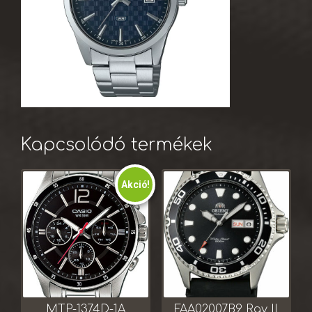
Kapcsolódó termékek
Akció!
MTP-1374D-1A
FAA02007B9 Ray II