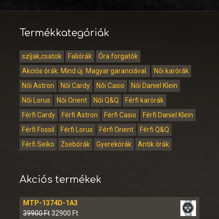
Termékkategóriák
szíjak,csatok
Faliórák
Óra forgatók
Akciós órák. Mind új. Magyar garanciával.
Női karórák
Női Astron
Női Cardy
Női Casio
Női Daniel Klein
Női Lorus
Női Orient
Női Q&Q
Férfi karórák
Férfi Cardy
Férfi Astron
Férfi Casio
Férfi Daniel Klein
Férfi Fossil
Férfi Lorus
Férfi Orient
Férfi Q&Q
Férfi Seiko
Zsebórák
Gyerekórák
Antik órák
Akciós termékek
MTP-1374D-1A3
39900
Ft
32900
Ft