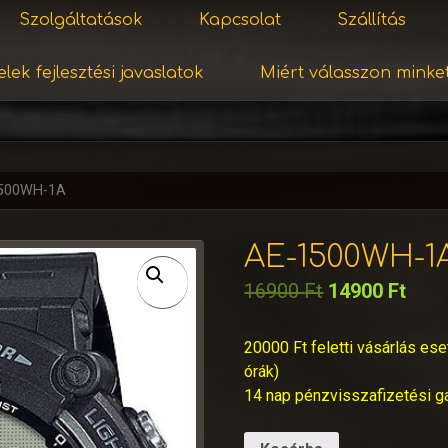
Szolgáltatások
Kapcsolat
Szállítás
lek fejlesztési javaslatok
Miért válasszon minke
1500WH-1A
AE-1500WH-1
16900
Ft
14900
Ft
20000 Ft feletti vásárlás ese
órák)
14 nap pénzvisszafizetési g