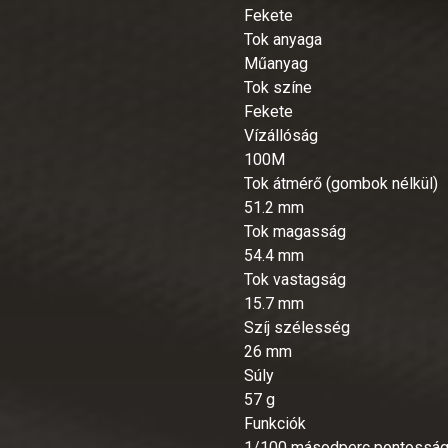
Fekete
Tok anyaga
Műanyag
Tok színe
Fekete
Vízállóság
100M
Tok átmérő (gombok nélkül)
51.2 mm
Tok magasság
54.4 mm
Tok vastagság
15.7 mm
Szíj szélesség
26 mm
Súly
57 g
Funkciók
1/100 másodperc pontosságú 