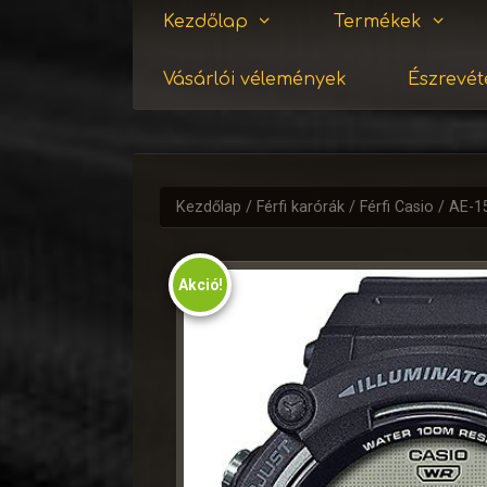
Kezdőlap
Termékek
Vásárlói vélemények
Észrevéte
Kezdőlap
/
Férfi karórák
/
Férfi Casio
/ AE-
Akció!