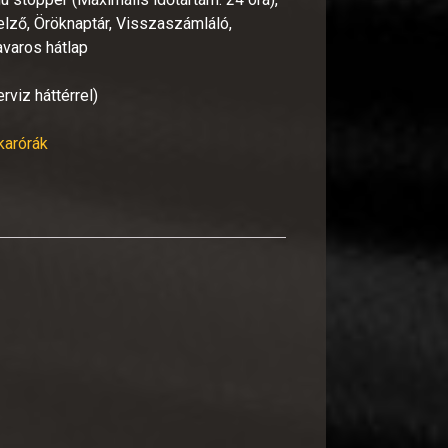
jelző, Öröknaptár, Visszaszámláló,
avaros hátlap
viz háttérrel)
 karórák