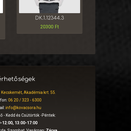
DK.1.12344.3
20300
Ft
érhetőségek
:
Kecskemét, Akadémia krt. 55.
efon:
06 20 / 323 - 6300
il:
info@kovacsora.hu
ő - Kedd és Csütörtök -Péntek:
-12:00, 13:00-17:00
rda, Szombat, Vasárnap:
Zárva