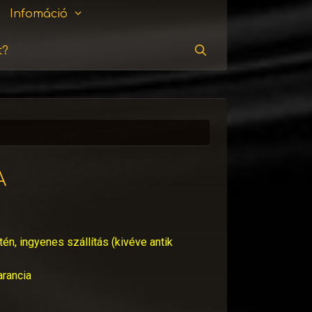
Infomáció
t?
Keresés
A
tén, ingyenes szállítás (kivéve antik
arancia