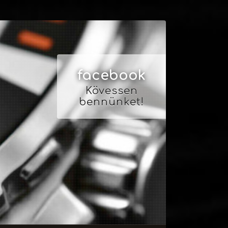
facebook
Kövessen
bennünket!