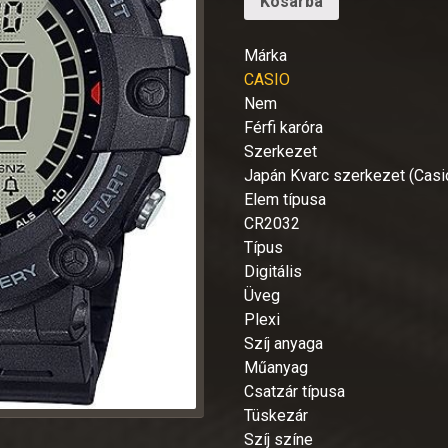
Kosárba
Márka
CASIO
Nem
Férfi karóra
Szerkezet
Japán Kvarc szerkezet (Cas
Elem típusa
CR2032
Típus
Digitális
Üveg
Plexi
Szíj anyaga
Műanyag
Csatzár típusa
Tüskezár
Szíj színe