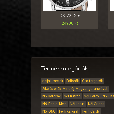
DK12245-6
24900
Ft
Termékkategóriák
szíjak,csatok
Faliórák
Óra forgatók
Akciós órák. Mind új. Magyar garanciával.
Női karórák
Női Astron
Női Cardy
Női Ca
Női Daniel Klein
Női Lorus
Női Orient
Női Q&Q
Férfi karórák
Férfi Cardy