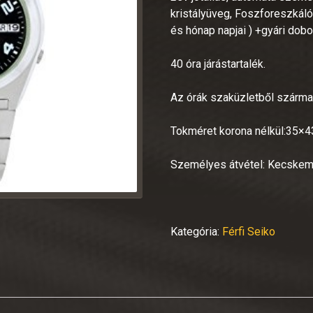
kristályüveg, Foszforeszkáló
és hónap napjai ) +gyári dobo
40 óra járástartalék.
Az órák szaküzletből származ
Tokméret korona nélkül:35
Személyes átvétel: Kecske
Kategória:
Férfi Seiko