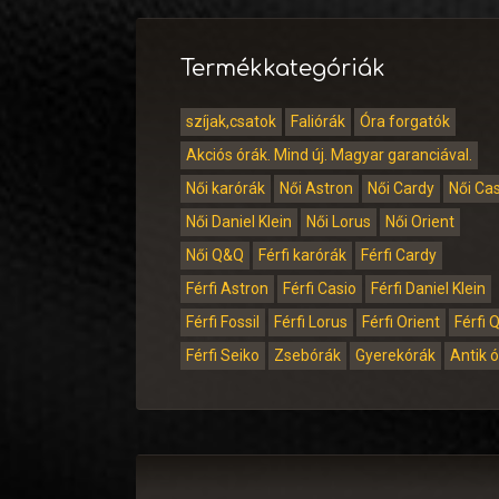
Termékkategóriák
szíjak,csatok
Faliórák
Óra forgatók
Akciós órák. Mind új. Magyar garanciával.
Női karórák
Női Astron
Női Cardy
Női Ca
Női Daniel Klein
Női Lorus
Női Orient
Női Q&Q
Férfi karórák
Férfi Cardy
Férfi Astron
Férfi Casio
Férfi Daniel Klein
Férfi Fossil
Férfi Lorus
Férfi Orient
Férfi 
Férfi Seiko
Zsebórák
Gyerekórák
Antik 