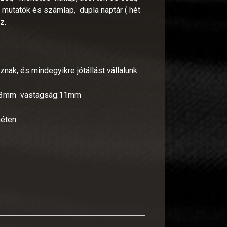
 mutatók és számlap, dupla naptár ( hét
z.
nak, és mindegyikre jótállást vállalunk.
×43mm vastagság:11mm
méten