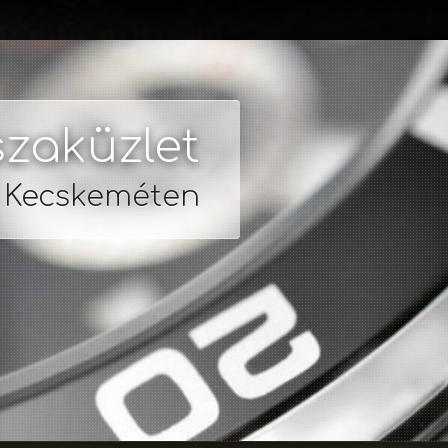
zaküzlet
s Kecskeméten