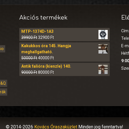
Akciós termékek
El
Cím
MTP-1374D-1A3
39900
Ft
32900
Ft
Tel
Kakukkos óra 145. Hangja
E-ma
sio
meghallgatható.
Hétf
50000
Ft
40000
Ft
9:00
Antik falióra (kienzle) 140.
Sze
90000
Ft
80000
Ft
Q&Q
órák
© 2014-2026
Kovács Óraszaküzlet
Minden jog fenntartva!