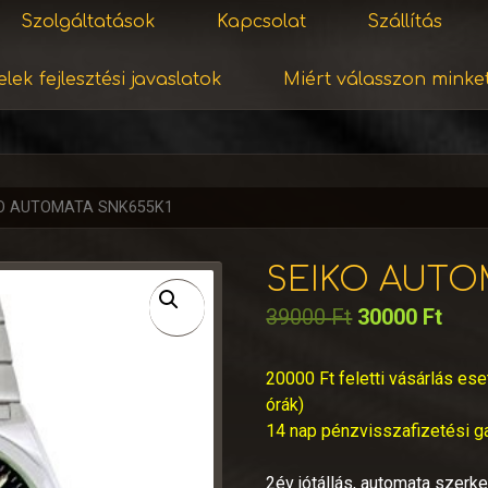
Szolgáltatások
Kapcsolat
Szállítás
lek fejlesztési javaslatok
Miért válasszon minke
KO AUTOMATA SNK655K1
SEIKO AUTO
39000
Ft
30000
Ft
20000 Ft feletti vásárlás ese
órák)
14 nap pénzvisszafizetési g
2év jótállás, automata szerk