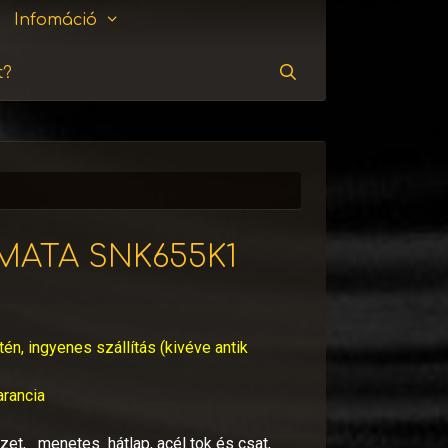
Infomáció
t?
Keresés
MATA SNK655K1
tén, ingyenes szállítás (kivéve antik
arancia
ezet, menetes hátlap, acél tok és csat,