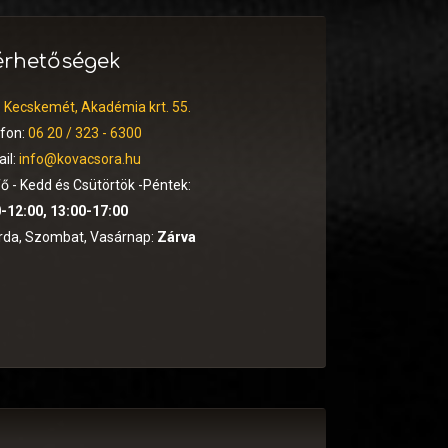
érhetőségek
:
Kecskemét, Akadémia krt. 55.
efon:
06 20 / 323 - 6300
il:
info@kovacsora.hu
ő - Kedd és Csütörtök -Péntek:
-12:00, 13:00-17:00
rda, Szombat, Vasárnap:
Zárva