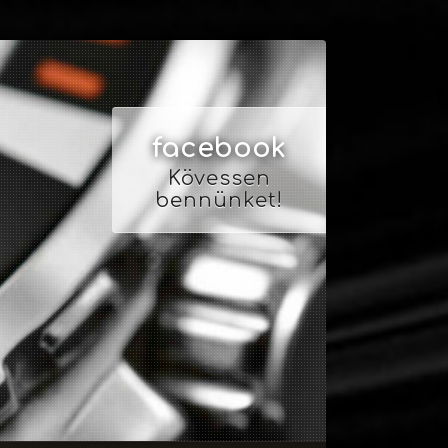
facebook
Kövessen
bennünket!