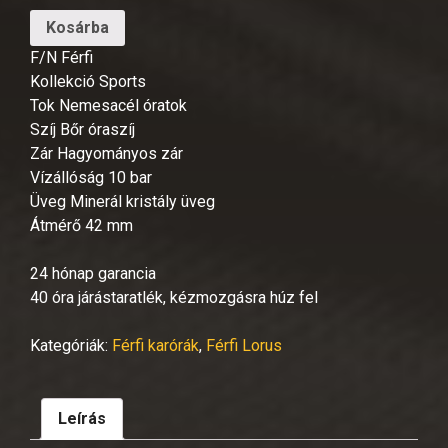
Kosárba
F/N Férfi
Kollekció Sports
Tok Nemesacél óratok
Szíj Bőr óraszíj
Zár Hagyományos zár
Vízállóság 10 bar
Üveg Minerál kristály üveg
Átmérő 42 mm
24 hónap garancia
40 óra járástaratlék, kézmozgásra húz fel
Kategóriák:
Férfi karórák
,
Férfi Lorus
Leírás