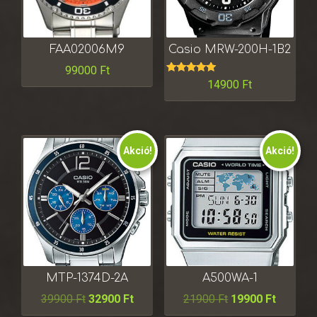
FAA02006M9
Casio MRW-200H-1B2
99000
Ft
Értékelés:
14900
Ft
5.00
/ 5
Akció!
Akció!
MTP-1374D-2A
A500WA-1
39900
Ft
32900
Ft
21900
Ft
19900
Ft