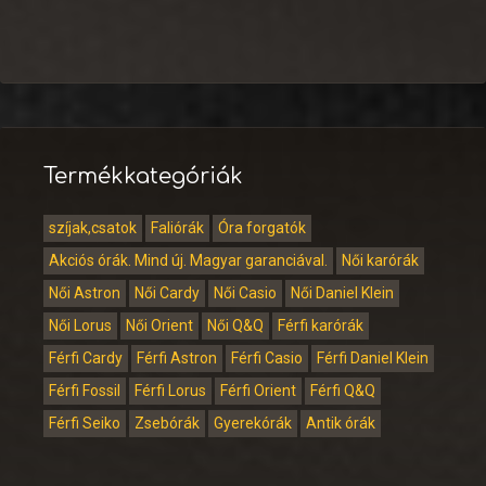
Termékkategóriák
szíjak,csatok
Faliórák
Óra forgatók
Akciós órák. Mind új. Magyar garanciával.
Női karórák
Női Astron
Női Cardy
Női Casio
Női Daniel Klein
Női Lorus
Női Orient
Női Q&Q
Férfi karórák
Férfi Cardy
Férfi Astron
Férfi Casio
Férfi Daniel Klein
Férfi Fossil
Férfi Lorus
Férfi Orient
Férfi Q&Q
Férfi Seiko
Zsebórák
Gyerekórák
Antik órák