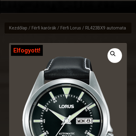
Kezdőlap
/
Férfi karórák
/
Férfi Lorus
/ RL423BX9 automata
Elfogyott!