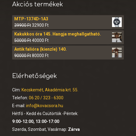
Akciós termékek
MTP-1374D-1A3
39900
Ft
32900
Ft
Kakukkos óra 145. Hangja meghallgatható.
50000
Ft
40000
Ft
Antik falióra (kienzle) 140.
90000
Ft
80000
Ft
Elérhetőségek
Cím:
Kecskemét, Akadémia krt. 55.
Telefon:
06 20 / 323 - 6300
E-mail:
info@kovacsora.hu
Hétfő - Kedd és Csütörtök -Péntek:
9:00-12:00, 13:00-17:00
Szerda, Szombat, Vasárnap:
Zárva