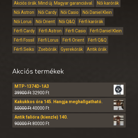
Akciós órák. Mind új. Magyar garanciával.
Női karórák
Női Astron
Női Cardy
Női Casio
Női Daniel Klein
Női Lorus
Női Orient
Női Q&Q
Férfi karórák
Férfi Cardy
Férfi Astron
Férfi Casio
Férfi Daniel Klein
Férfi Fossil
Férfi Lorus
Férfi Orient
Férfi Q&Q
Férfi Seiko
Zsebórák
Gyerekórák
Antik órák
Akciós termékek
MTP-1374D-1A3
39900
Ft
32900
Ft
Kakukkos óra 145. Hangja meghallgatható.
50000
Ft
40000
Ft
Antik falióra (kienzle) 140.
90000
Ft
80000
Ft