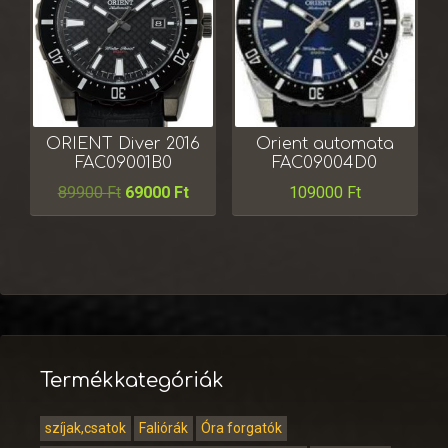
ORIENT Diver 2016
Orient automata
FAC09001B0
FAC09004D0
89900
Ft
69000
Ft
109000
Ft
Termékkategóriák
szíjak,csatok
Faliórák
Óra forgatók