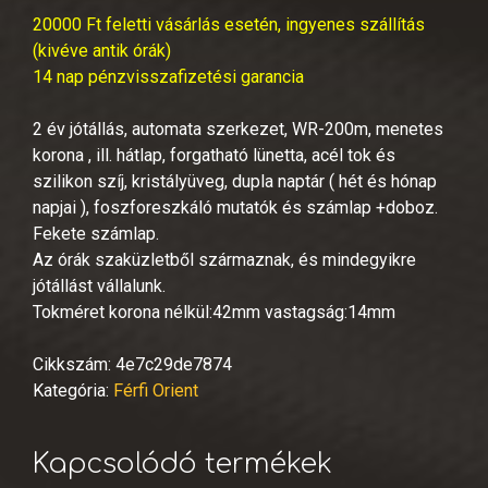
20000 Ft feletti vásárlás esetén, ingyenes szállítás
(kivéve antik órák)
14 nap pénzvisszafizetési garancia
2 év jótállás, automata szerkezet, WR-200m, menetes
korona , ill. hátlap, forgatható lünetta, acél tok és
szilikon szíj, kristályüveg, dupla naptár ( hét és hónap
napjai ), foszforeszkáló mutatók és számlap +doboz.
Fekete számlap.
Az órák szaküzletből származnak, és mindegyikre
jótállást vállalunk.
Tokméret korona nélkül:42mm vastagság:14mm
Cikkszám:
4e7c29de7874
Kategória:
Férfi Orient
Kapcsolódó termékek