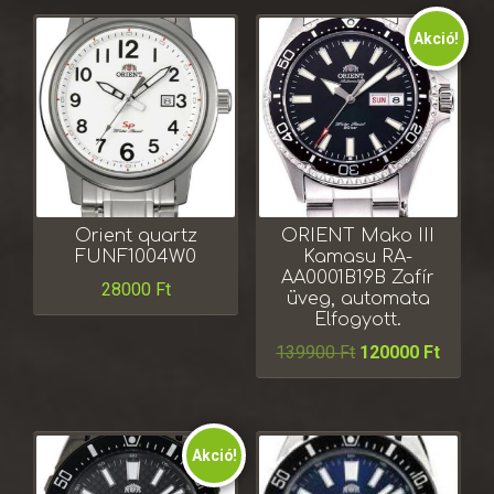
Akció!
Orient quartz
ORIENT Mako III
FUNF1004W0
Kamasu RA-
AA0001B19B Zafír
28000
Ft
üveg, automata
Elfogyott.
139900
Ft
120000
Ft
Akció!