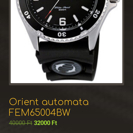
Orient automata
FEM65004BW
40000
Ft
32000
Ft