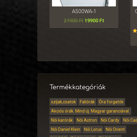
A500WA-1
21900
Ft
19900
Ft
É
Termékkategóriák
szíjak,csatok
Faliórák
Óra forgatók
Akciós órák. Mind új. Magyar garanciával.
Női karórák
Női Astron
Női Cardy
Női Ca
Női Daniel Klein
Női Lorus
Női Orient