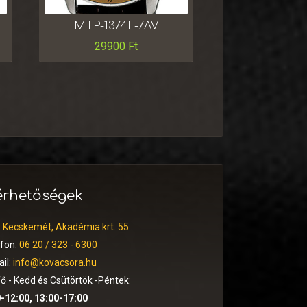
MTP-1374L-7AV
29900
Ft
érhetőségek
:
Kecskemét, Akadémia krt. 55.
efon:
06 20 / 323 - 6300
il:
info@kovacsora.hu
ő - Kedd és Csütörtök -Péntek:
-12:00, 13:00-17:00