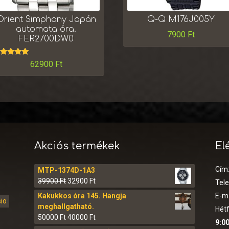
Orient Simphony Japán
Q-Q M176J005Y
automata óra.
7900
Ft
FER2700DW0
rtékelés:
62900
Ft
5.00
/ 5
Akciós termékek
El
Cím
MTP-1374D-1A3
39900
Ft
32900
Ft
Tel
Kakukkos óra 145. Hangja
E-ma
sio
meghallgatható.
Hétf
50000
Ft
40000
Ft
9:00