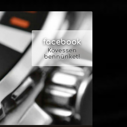
facebook
Kövessen
bennünket!