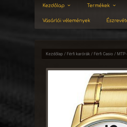
Kezdőlap
Termékek
Vásárlói vélemények
Észrevéte
Kezdőlap
/
Férfi karórák
/
Férfi Casio
/ MTP-