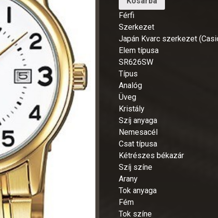
Kosárba
Férfi
Szerkezet
Japán Kvarc szerkezet (Cas
Elem típusa
SR626SW
Típus
Analóg
Üveg
Kristály
Szíj anyaga
Nemesacél
Csat típusa
Kétrészes békazár
Szíj színe
Arany
Tok anyaga
Fém
Tok színe