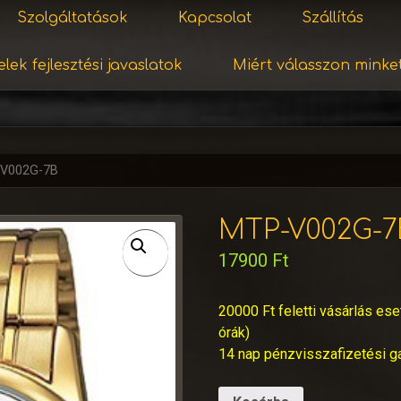
Szolgáltatások
Kapcsolat
Szállítás
lek fejlesztési javaslatok
Miért válasszon minke
V002G-7B
MTP-V002G-7
17900
Ft
20000 Ft feletti vásárlás ese
órák)
14 nap pénzvisszafizetési g