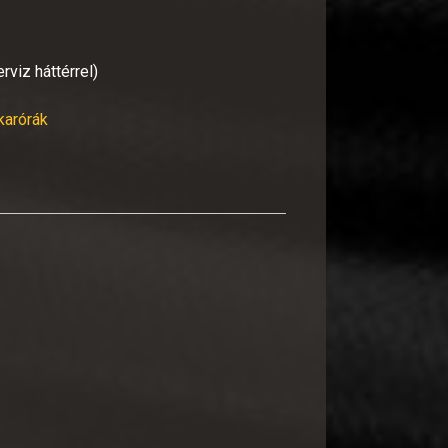
viz háttérrel)
 karórák