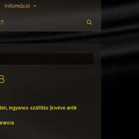
Infomáció
t?
Keresés
B
tén, ingyenes szállítás (kivéve antik
arancia