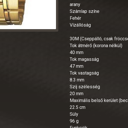
arany
Számlap színe
Fehér
Vízállóság
30M (Cseppálló, csak fröccse
Tok átmérő (korona nélkül)
40 mm
Tok magasság
47 mm
Tok vastagság
8.3 mm
Szíj szélesség
20 mm
Maximális belső kerület (bec
22.5 cm
Súly
96 g
Funkciók