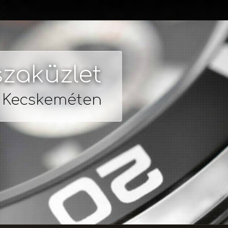
zaküzlet
s Kecskeméten