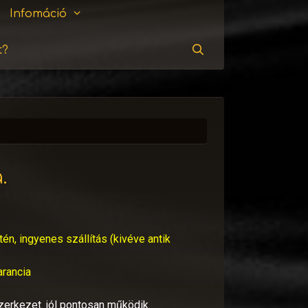
Infomáció
t?
Keresés
.
tén, ingyenes szállítás (kivéve antik
arancia
 szerkezet. jól pontosan működik.