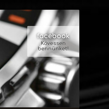
facebook
Kövessen
bennünket!