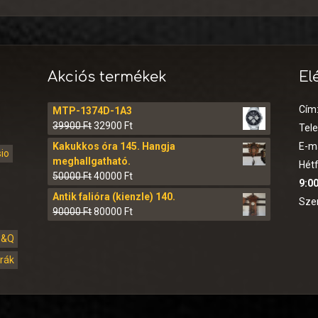
Akciós termékek
El
Cím
MTP-1374D-1A3
39900
Ft
32900
Ft
Tel
Kakukkos óra 145. Hangja
E-ma
sio
meghallgatható.
Hétf
50000
Ft
40000
Ft
9:00
Antik falióra (kienzle) 140.
Sze
90000
Ft
80000
Ft
Q&Q
órák