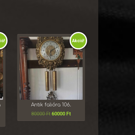
ió!
Akció!
a
Antik falióra 106.
80000
Ft
60000
Ft