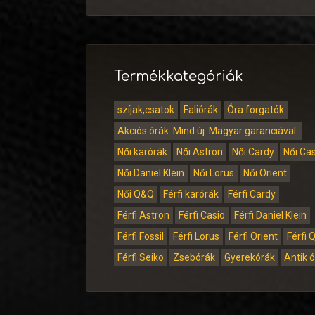
Termékkategóriák
szíjak,csatok
Faliórák
Óra forgatók
Akciós órák. Mind új. Magyar garanciával.
Női karórák
Női Astron
Női Cardy
Női Ca
Női Daniel Klein
Női Lorus
Női Orient
Női Q&Q
Férfi karórák
Férfi Cardy
Férfi Astron
Férfi Casio
Férfi Daniel Klein
Férfi Fossil
Férfi Lorus
Férfi Orient
Férfi 
Férfi Seiko
Zsebórák
Gyerekórák
Antik 