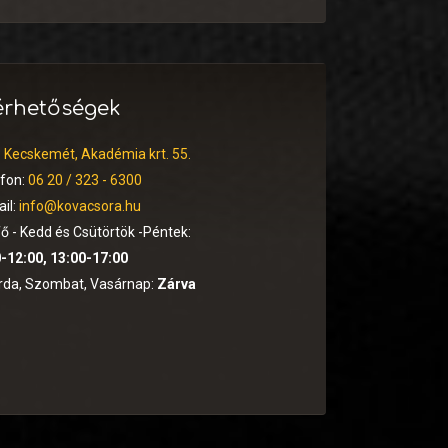
érhetőségek
:
Kecskemét, Akadémia krt. 55.
efon:
06 20 / 323 - 6300
il:
info@kovacsora.hu
ő - Kedd és Csütörtök -Péntek:
-12:00, 13:00-17:00
rda, Szombat, Vasárnap:
Zárva