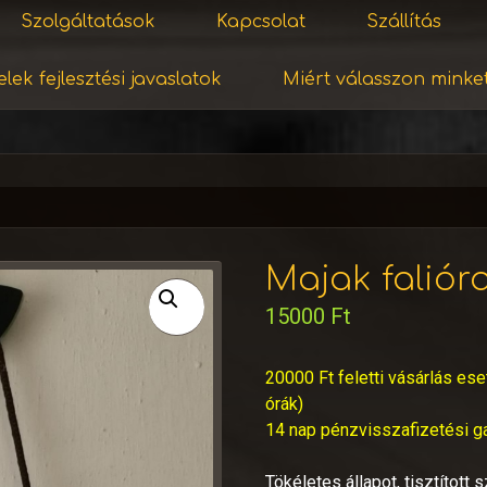
Szolgáltatások
Kapcsolat
Szállítás
lek fejlesztési javaslatok
Miért válasszon minke
Majak falióra
15000
Ft
20000 Ft feletti vásárlás ese
órák)
14 nap pénzvisszafizetési g
Tökéletes állapot, tisztított