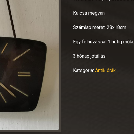
Kulcsa megvan.
Számlap méret: 28x18cm
Egy felhúzással 1 hétig műkö
3 hónap jótállás.
Kategória:
Antik órák