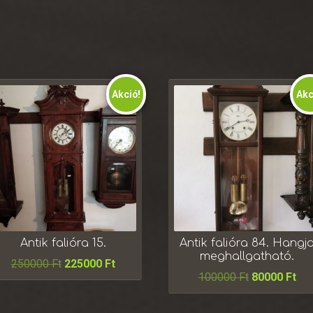
Akció!
Akc
Antik falióra 15.
Antik falióra 84. Hangj
meghallgatható.
250000
Ft
225000
Ft
100000
Ft
80000
Ft