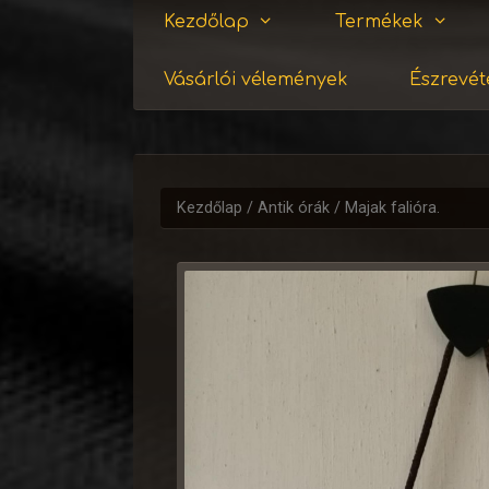
Kezdőlap
Termékek
Vásárlói vélemények
Észrevéte
Kezdőlap
/
Antik órák
/ Majak falióra.