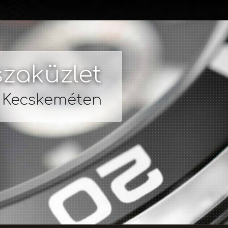
zaküzlet
s Kecskeméten