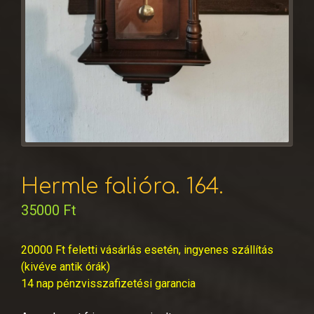
Hermle falióra. 164.
35000
Ft
20000 Ft feletti vásárlás esetén, ingyenes szállítás
(kivéve antik órák)
14 nap pénzvisszafizetési garancia