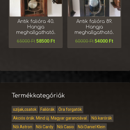
Antik falióra 40.
Antik falióra 89.
Hangja
Hangja
meghallgatható.
meghallgatható.
65000
Ft
58500
Ft
60000
Ft
54000
Ft
Termékkategóriák
szíjak,csatok
Faliórák
Óra forgatók
Akciós órák. Mind új. Magyar garanciával.
Női karórák
Női Astron
Női Cardy
Női Casio
Női Daniel Klein