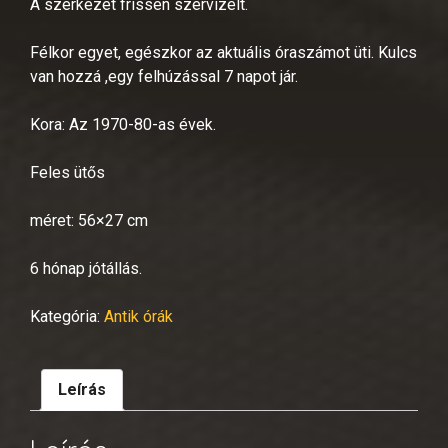
A szerkezet frissen szervizelt.
Félkor egyet, egészkor az aktuális óraszámot üti. Kulcs
van hozzá ,egy felhúzással 7 napot jár.
Kora: Az 1970-80-as évek.
Feles ütős
méret: 56×27 cm
6 hónap jótállás.
Kategória:
Antik órák
Leírás