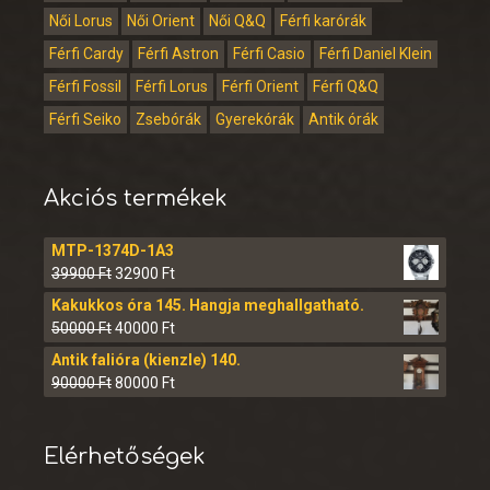
Női Lorus
Női Orient
Női Q&Q
Férfi karórák
Férfi Cardy
Férfi Astron
Férfi Casio
Férfi Daniel Klein
Férfi Fossil
Férfi Lorus
Férfi Orient
Férfi Q&Q
Férfi Seiko
Zsebórák
Gyerekórák
Antik órák
Akciós termékek
MTP-1374D-1A3
39900
Ft
32900
Ft
Kakukkos óra 145. Hangja meghallgatható.
50000
Ft
40000
Ft
Antik falióra (kienzle) 140.
90000
Ft
80000
Ft
Elérhetőségek