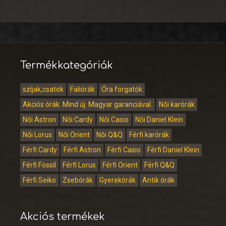
Termékkategóriák
szíjak,csatok
Faliórák
Óra forgatók
Akciós órák. Mind új. Magyar garanciával.
Női karórák
Női Astron
Női Cardy
Női Casio
Női Daniel Klein
Női Lorus
Női Orient
Női Q&Q
Férfi karórák
Férfi Cardy
Férfi Astron
Férfi Casio
Férfi Daniel Klein
Férfi Fossil
Férfi Lorus
Férfi Orient
Férfi Q&Q
Férfi Seiko
Zsebórák
Gyerekórák
Antik órák
Akciós termékek