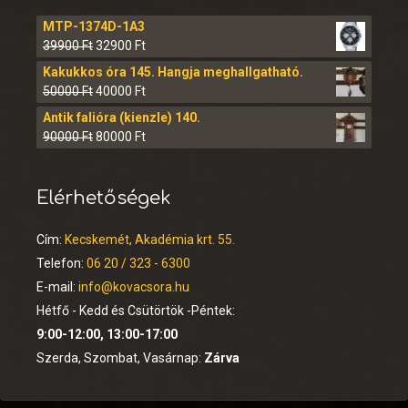
MTP-1374D-1A3
39900
Ft
32900
Ft
Kakukkos óra 145. Hangja meghallgatható.
50000
Ft
40000
Ft
Antik falióra (kienzle) 140.
90000
Ft
80000
Ft
Elérhetőségek
Cím:
Kecskemét, Akadémia krt. 55.
Telefon:
06 20 / 323 - 6300
E-mail:
info@kovacsora.hu
Hétfő - Kedd és Csütörtök -Péntek:
9:00-12:00, 13:00-17:00
Szerda, Szombat, Vasárnap:
Zárva