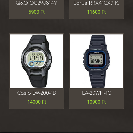
Q&Q QG29J314Y
Lorus RRX41CX9 K.
5900
Ft
11600
Ft
Casio LW-200-1B
LA-20WH-1C
14000
Ft
10900
Ft