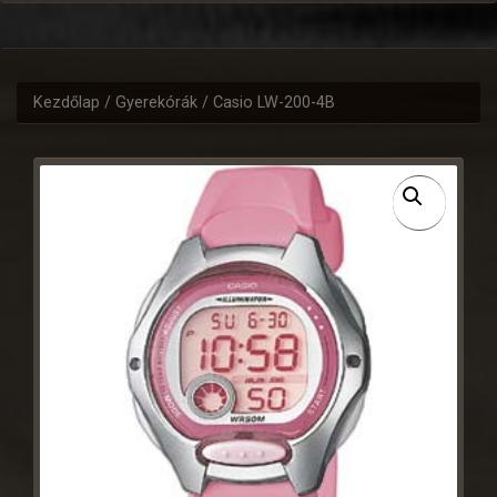
Kezdőlap
/
Gyerekórák
/ Casio LW-200-4B