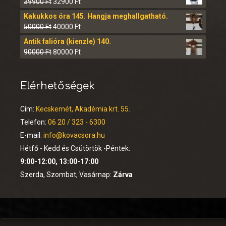
39900
Ft
32900
Ft
Kakukkos óra 145. Hangja meghallgatható.
50000
Ft
40000
Ft
Antik falióra (kienzle) 140.
90000
Ft
80000
Ft
Elérhetőségek
Cím:
Kecskemét, Akadémia krt. 55.
Telefon:
06 20 / 323 - 6300
E-mail:
info@kovacsora.hu
Hétfő - Kedd és Csütörtök -Péntek:
9:00-12:00, 13:00-17:00
Szerda, Szombat, Vasárnap:
Zárva