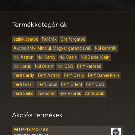
Termékkategóriák
szíjak,csatok
Faliórák
Óra forgatók
Akciós órák. Mind új. Magyar garanciával.
Női karórák
Női Astron
Női Cardy
Női Casio
Női Daniel Klein
Női Lorus
Női Orient
Női Q&Q
Férfi karórák
Férfi Cardy
Férfi Astron
Férfi Casio
Férfi Daniel Klein
Férfi Fossil
Férfi Lorus
Férfi Orient
Férfi Q&Q
Férfi Seiko
Zsebórák
Gyerekórák
Antik órák
Akciós termékek
MTP-1374D-1A3