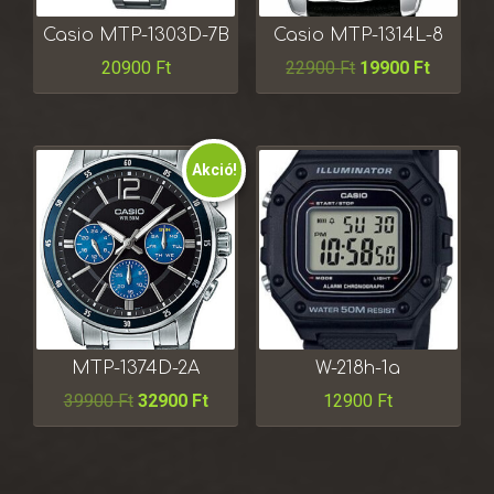
Casio MTP-1303D-7B
Casio MTP-1314L-8
20900
Ft
22900
Ft
19900
Ft
Akció!
MTP-1374D-2A
W-218h-1a
39900
Ft
32900
Ft
12900
Ft