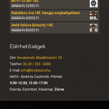
MTP-1374D-1A3
39900
Ft
32900
Ft
Kakukkos óra 145. Hangja meghallgatható.
50000
Ft
40000
Ft
Antik falióra (kienzle) 140.
90000
Ft
80000
Ft
Elérhetőségek
Cím:
Kecskemét, Akadémia krt. 55.
Telefon:
06 20 / 323 - 6300
E-mail:
info@kovacsora.hu
Hétfő - Kedd és Csütörtök -Péntek:
9:00-12:00, 13:00-17:00
Szerda, Szombat, Vasárnap:
Zárva