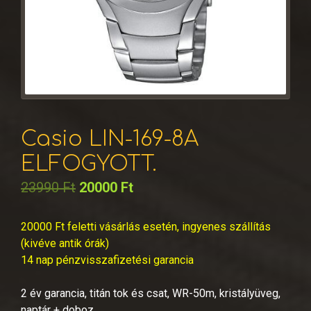
Casio LIN-169-8A
ELFOGYOTT.
23990
Ft
20000
Ft
20000 Ft feletti vásárlás esetén, ingyenes szállítás
(kivéve antik órák)
14 nap pénzvisszafizetési garancia
2 év garancia, titán tok és csat, WR-50m, kristályüveg,
naptár + doboz.