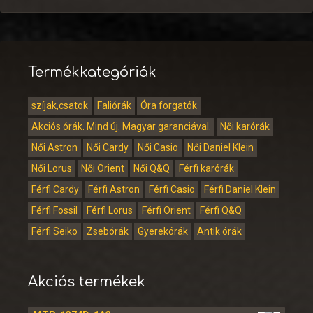
Termékkategóriák
szíjak,csatok
Faliórák
Óra forgatók
Akciós órák. Mind új. Magyar garanciával.
Női karórák
Női Astron
Női Cardy
Női Casio
Női Daniel Klein
Női Lorus
Női Orient
Női Q&Q
Férfi karórák
Férfi Cardy
Férfi Astron
Férfi Casio
Férfi Daniel Klein
Férfi Fossil
Férfi Lorus
Férfi Orient
Férfi Q&Q
Férfi Seiko
Zsebórák
Gyerekórák
Antik órák
Akciós termékek