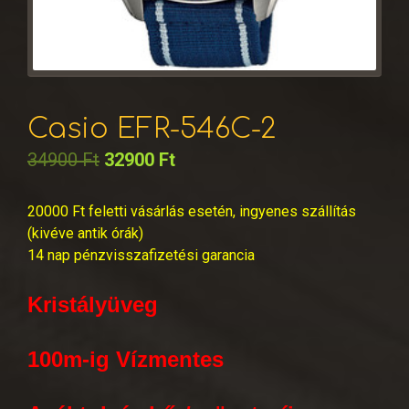
Casio EFR-546C-2
34900
Ft
32900
Ft
20000 Ft feletti vásárlás esetén, ingyenes szállítás
(kivéve antik órák)
14 nap pénzvisszafizetési garancia
Kristályüveg
100m-ig Vízmentes