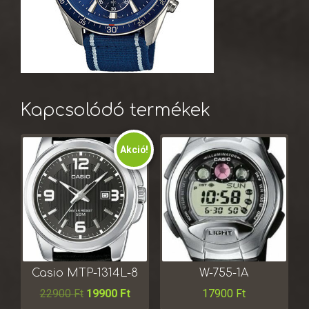
Kapcsolódó termékek
Akció!
Casio MTP-1314L-8
W-755-1A
22900
Ft
19900
Ft
17900
Ft