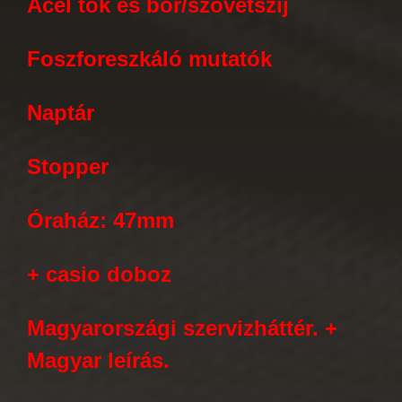
Acél tok és bőr/szövetszíj
Foszforeszkáló mutatók
Naptár
Stopper
Óraház: 47mm
+ casio doboz
Magyarországi szervizháttér. +
Magyar leírás.