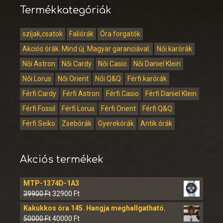
Termékkategóriák
szíjak,csatok
Faliórák
Óra forgatók
Akciós órák. Mind új. Magyar garanciával.
Női karórák
Női Astron
Női Cardy
Női Casio
Női Daniel Klein
Női Lorus
Női Orient
Női Q&Q
Férfi karórák
Férfi Cardy
Férfi Astron
Férfi Casio
Férfi Daniel Klein
Férfi Fossil
Férfi Lorus
Férfi Orient
Férfi Q&Q
Férfi Seiko
Zsebórák
Gyerekórák
Antik órák
Akciós termékek
MTP-1374D-1A3
39900
Ft
32900
Ft
Kakukkos óra 145. Hangja meghallgatható.
50000
Ft
40000
Ft