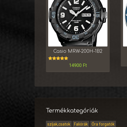
Casio MRW-200H-1B2
Értékelés:
14900
Ft
5.00
/ 5
Termékkategóriák
szíjak,csatok
Faliórák
Óra forgatók