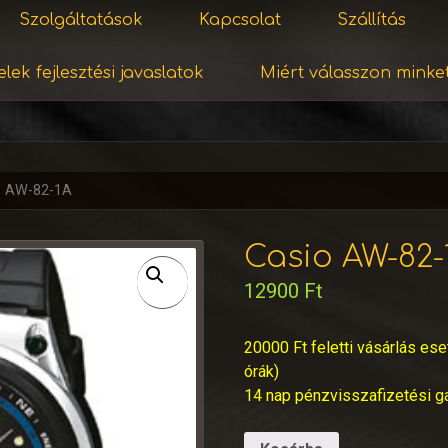
Szolgáltatások
Kapcsolat
Szállítás
lek fejlesztési javaslatok
Miért válasszon minke
o AW-82-1A
Casio AW-82-
12900
Ft
20000 Ft feletti vásárlás ese
órák)
14 nap pénzvisszafizetési g