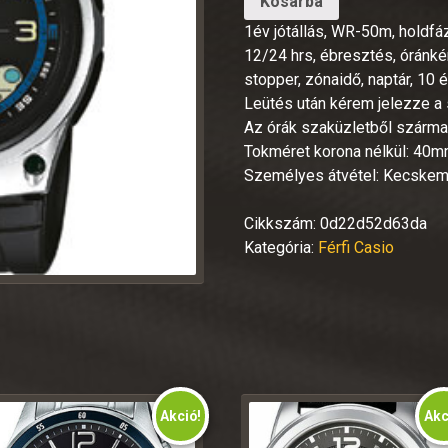
Kosárba
1év jótállás, WR-50m, holdfázi
12/24 hrs, ébresztés, óránké
stopper, zónaidő, naptár, 10 
Leütés után kérem jelezze a 
Az órák szaküzletből származ
Tokméret korona nélkül: 40
Személyes átvétel: Kecske
Cikkszám:
0d22d52d63da
Kategória:
Férfi Casio
Akció!
Akc