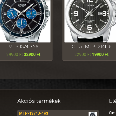
MTP-1374D-2A
Casio MTP-1314L-8
39900
Ft
32900
Ft
22900
Ft
19900
Ft
Akciós termékek
El
Cím
MTP-1374D-1A3