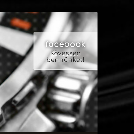
facebook
Kövessen
bennünket!