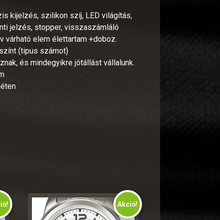
s kijelzés, szilikon szíj, LED világítás,
nti jelzés, stopper, visszaszámláló
év várható elem élettartam +doboz.
színt (tipus számot)
nak, és mindegyikre jótállást vállalunk.
mm
méten
ió!
Akció!