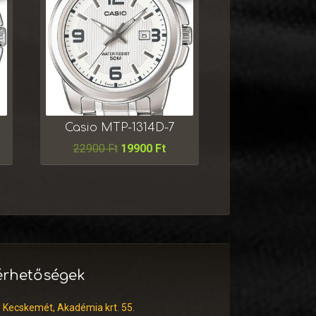
Casio MTP-1314D-7
22900
Ft
19900
Ft
érhetőségek
:
Kecskemét, Akadémia krt. 55.