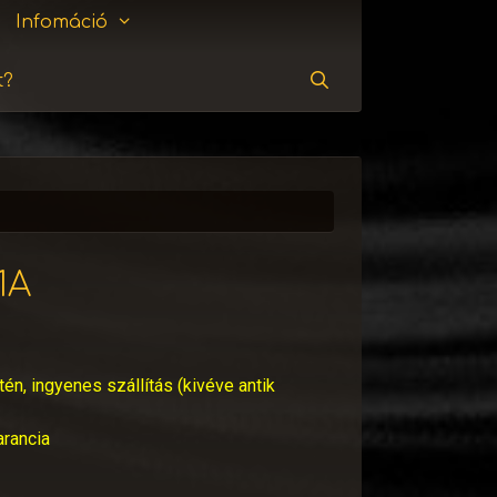
Infomáció
t?
Keresés
1A
tén, ingyenes szállítás (kivéve antik
arancia