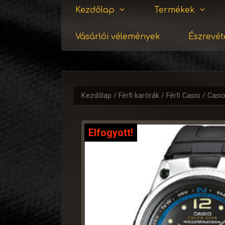
Kezdőlap
Termékek
Vásárlói vélemények
Észrevéte
Kezdőlap
/
Férfi karórák
/
Férfi Casio
/ Casi
Elfogyott!