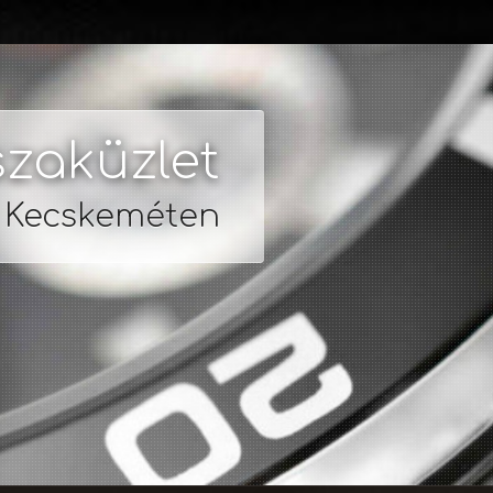
zaküzlet
s Kecskeméten