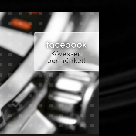
facebook
Kövessen
bennünket!