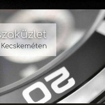
zaküzlet
s Kecskeméten