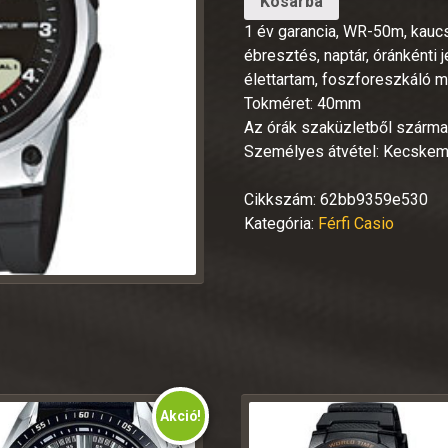
Kosárba
1 év garancia, WR-50m, kaucsuk
ébresztés, naptár, óránkénti 
élettartam, foszforeszkáló m
Tokméret: 40mm
Az órák szaküzletből származ
Személyes átvétel: Kecskem
Cikkszám:
62bb9359e530
Kategória:
Férfi Casio
Akció!