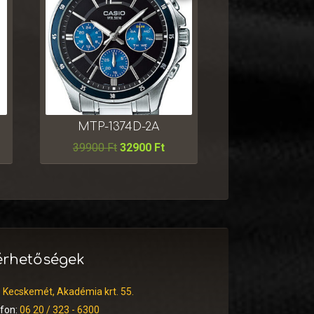
MTP-1374D-2A
39900
Ft
32900
Ft
érhetőségek
:
Kecskemét, Akadémia krt. 55.
efon:
06 20 / 323 - 6300