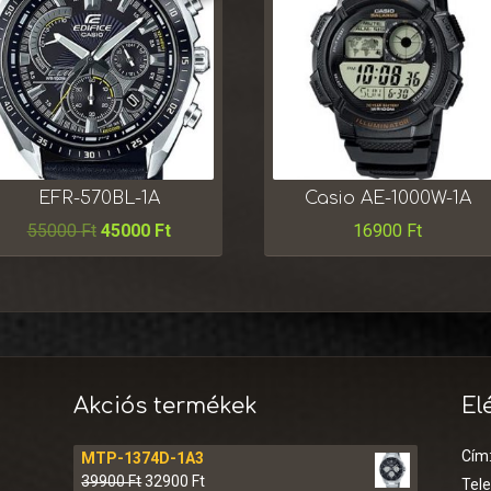
EFR-570BL-1A
Casio AE-1000W-1A
55000
Ft
45000
Ft
16900
Ft
Akciós termékek
El
Cím
MTP-1374D-1A3
39900
Ft
32900
Ft
Tel