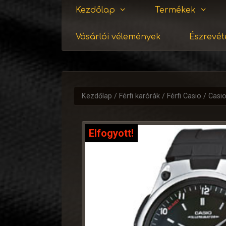
Kezdőlap
Termékek
Vásárlói vélemények
Észrevéte
Kezdőlap
/
Férfi karórák
/
Férfi Casio
/ Casi
Elfogyott!