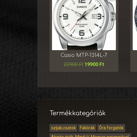
Casio MTP-1314L-7
22900
Ft
19900
Ft
Termékkategóriák
szíjak,csatok
Faliórák
Óra forgatók
Akciós órák. Mind új. Magyar garanciával.