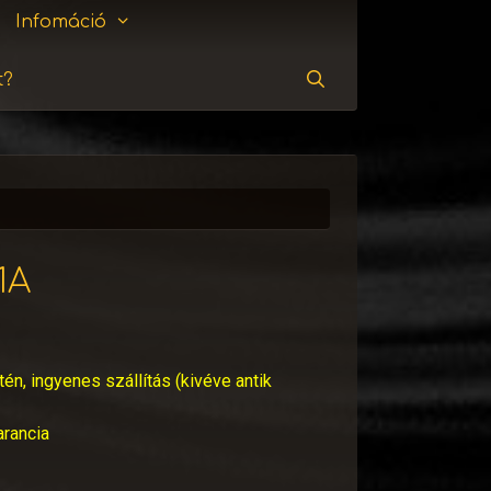
Infomáció
t?
Keresés
1A
tén, ingyenes szállítás (kivéve antik
arancia