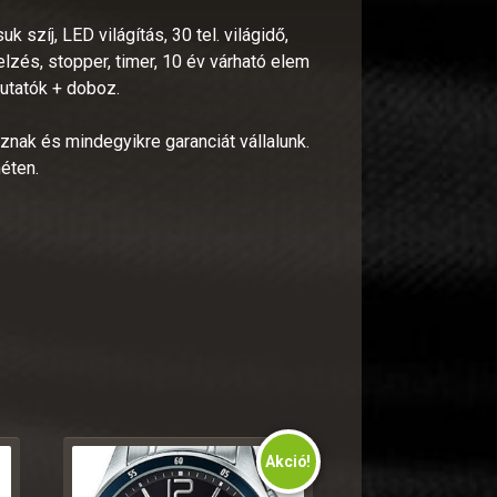
 szíj, LED világítás, 30 tel. világidő,
jelzés, stopper, timer, 10 év várható elem
utatók + doboz.
nak és mindegyikre garanciát vállalunk.
éten.
Akció!