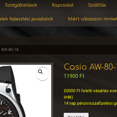
Szolgáltatások
Kapcsolat
Szállítás
lek fejlesztési javaslatok
Miért válasszon minke
o AW-80-1A
Casio AW-80-
11900
Ft
20000 Ft feletti vásárlás ese
órák)
14 nap pénzvisszafizetési g