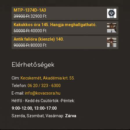
MTP-1374D-1A3
39900
Ft
32900
Ft
Kakukkos óra 145. Hangja meghallgatható.
50000
Ft
40000
Ft
Antik falióra (kienzle) 140.
90000
Ft
80000
Ft
Elérhetőségek
Cím:
Kecskemét, Akadémia krt. 55.
Telefon:
06 20 / 323 - 6300
E-mail:
info@kovacsora.hu
Hétfő - Kedd és Csütörtök -Péntek:
9:00-12:00, 13:00-17:00
Szerda, Szombat, Vasárnap:
Zárva