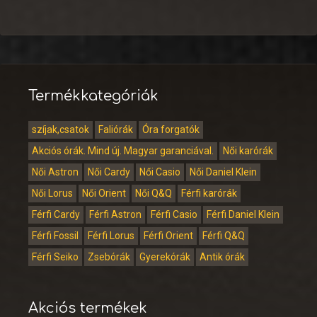
Termékkategóriák
szíjak,csatok
Faliórák
Óra forgatók
Akciós órák. Mind új. Magyar garanciával.
Női karórák
Női Astron
Női Cardy
Női Casio
Női Daniel Klein
Női Lorus
Női Orient
Női Q&Q
Férfi karórák
Férfi Cardy
Férfi Astron
Férfi Casio
Férfi Daniel Klein
Férfi Fossil
Férfi Lorus
Férfi Orient
Férfi Q&Q
Férfi Seiko
Zsebórák
Gyerekórák
Antik órák
Akciós termékek