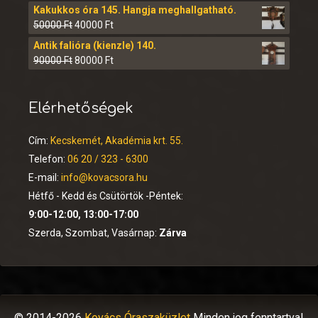
Kakukkos óra 145. Hangja meghallgatható.
50000
Ft
40000
Ft
Antik falióra (kienzle) 140.
90000
Ft
80000
Ft
Elérhetőségek
Cím:
Kecskemét, Akadémia krt. 55.
Telefon:
06 20 / 323 - 6300
E-mail:
info@kovacsora.hu
Hétfő - Kedd és Csütörtök -Péntek:
9:00-12:00, 13:00-17:00
Szerda, Szombat, Vasárnap:
Zárva
© 2014-2026
Kovács Óraszaküzlet
Minden jog fenntartva!