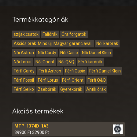
Termékkategóriák
szíjak,csatok
Faliórák
Óra forgatók
Akciós órák. Mind új. Magyar garanciával.
Női karórák
Női Astron
Női Cardy
Női Casio
Női Daniel Klein
Női Lorus
Női Orient
Női Q&Q
Férfi karórák
Férfi Cardy
Férfi Astron
Férfi Casio
Férfi Daniel Klein
Férfi Fossil
Férfi Lorus
Férfi Orient
Férfi Q&Q
Férfi Seiko
Zsebórák
Gyerekórák
Antik órák
Akciós termékek
MTP-1374D-1A3
39900
Ft
32900
Ft