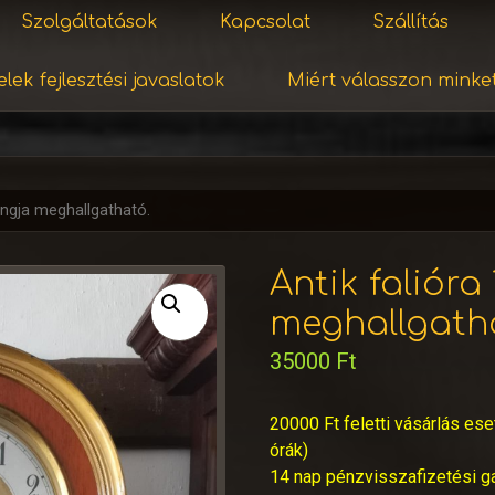
Szolgáltatások
Kapcsolat
Szállítás
lek fejlesztési javaslatok
Miért válasszon minke
angja meghallgatható.
Antik falióra
meghallgath
35000
Ft
20000 Ft feletti vásárlás ese
órák)
14 nap pénzvisszafizetési g