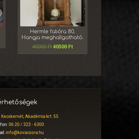
Hermle falióra 80.
Hangja meghallgatható.
45000
Ft
40500
Ft
érhetőségek
:
Kecskemét, Akadémia krt. 55.
efon:
06 20 / 323 - 6300
il:
info@kovacsora.hu