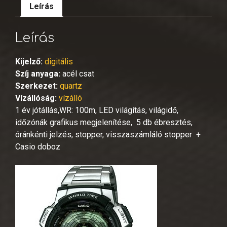
Leírás
Leírás
Kijelző:
digitális
Szíj anyaga:
acél csat
Szerkezet:
quartz
Vízállóság:
vízálló
1 év jótállás,WR: 100m, LED világítás, világidő,
időzónák grafikus megjelenítése, 5 db ébresztés,
óránkénti jelzés, stopper, visszaszámláló stopper +
Casio doboz