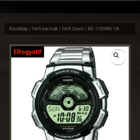
Kezdőlap
/
Férfi karórák
/
Férfi Casio
/ AE-1100WD-1A
Elfogyott!