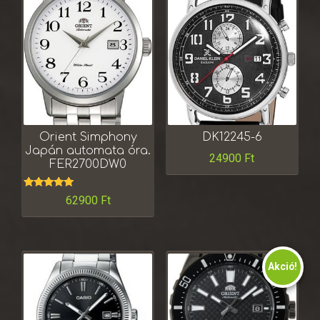
Orient Simphony
DK12245-6
Japán automata óra.
24900
Ft
FER2700DW0
Értékelés:
62900
Ft
5.00
/ 5
Akció!