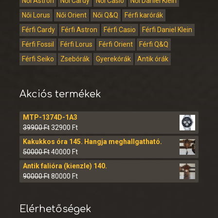
Női Astron
Női Cardy
Női Casio
Női Daniel Klein
Női Lorus
Női Orient
Női Q&Q
Férfi karórák
Férfi Cardy
Férfi Astron
Férfi Casio
Férfi Daniel Klein
Férfi Fossil
Férfi Lorus
Férfi Orient
Férfi Q&Q
Férfi Seiko
Zsebórák
Gyerekórák
Antik órák
Akciós termékek
MTP-1374D-1A3
39900
Ft
32900
Ft
Kakukkos óra 145. Hangja meghallgatható.
50000
Ft
40000
Ft
Antik falióra (kienzle) 140.
90000
Ft
80000
Ft
Elérhetőségek