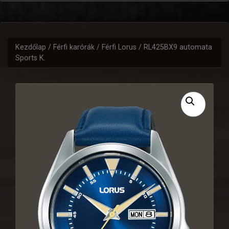
Kezdőlap
/
Férfi karórák
/
Férfi Lorus
/ RL425BX9 automata
Sports K.