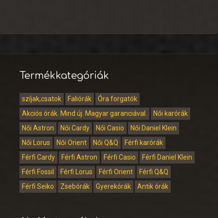
Termékkategóriák
szíjak,csatok
Faliórák
Óra forgatók
Akciós órák. Mind új. Magyar garanciával.
Női karórák
Női Astron
Női Cardy
Női Casio
Női Daniel Klein
Női Lorus
Női Orient
Női Q&Q
Férfi karórák
Férfi Cardy
Férfi Astron
Férfi Casio
Férfi Daniel Klein
Férfi Fossil
Férfi Lorus
Férfi Orient
Férfi Q&Q
Férfi Seiko
Zsebórák
Gyerekórák
Antik órák