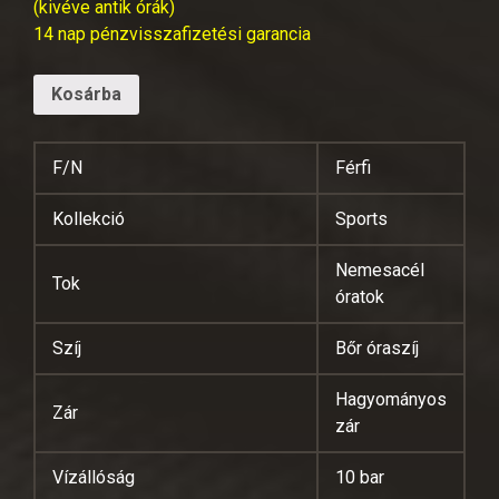
(kivéve antik órák)
14 nap pénzvisszafizetési garancia
Kosárba
F/N
Férfi
Kollekció
Sports
Nemesacél
Tok
óratok
Szíj
Bőr óraszíj
Hagyományos
Zár
zár
Vízállóság
10 bar