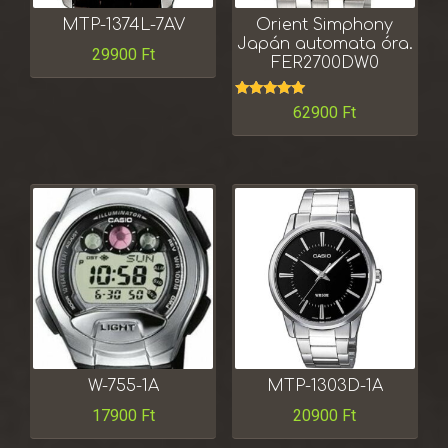
MTP-1374L-7AV
Orient Simphony
Japán automata óra.
29900
Ft
FER2700DW0
Értékelés:
62900
Ft
5.00
/ 5
W-755-1A
MTP-1303D-1A
17900
Ft
20900
Ft