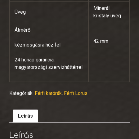
Minerál
Üveg
kristály üveg
Átmérő
42 mm
kézmosgásra húz fel
24 hónap garancia,
magyarországi szervizháttérrel
Kategóriák:
Férfi karórák
,
Férfi Lorus
Leírás
Leírás