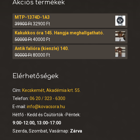
Akciós termékek
MTP-1374D-1A3
39900
Ft
32900
Ft
Kakukkos óra 145. Hangja meghallgatható.
50000
Ft
40000
Ft
Antik falióra (kienzle) 140.
90000
Ft
80000
Ft
Elérhetőségek
Cím:
Kecskemét, Akadémia krt. 55.
Telefon:
06 20 / 323 - 6300
E-mail:
info@kovacsora.hu
Hétfő - Kedd és Csütörtök -Péntek:
9:00-12:00, 13:00-17:00
Szerda, Szombat, Vasárnap:
Zárva