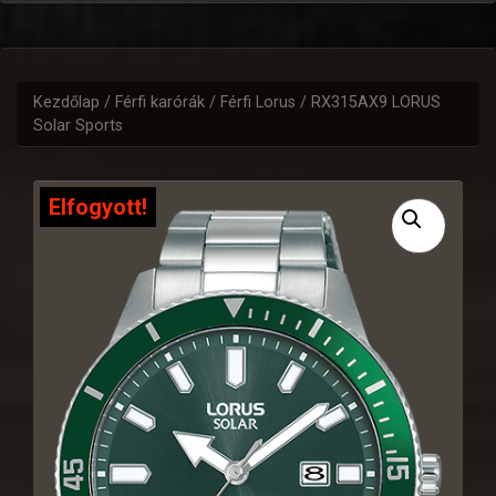
Kezdőlap
/
Férfi karórák
/
Férfi Lorus
/ RX315AX9 LORUS
Solar Sports
Elfogyott!