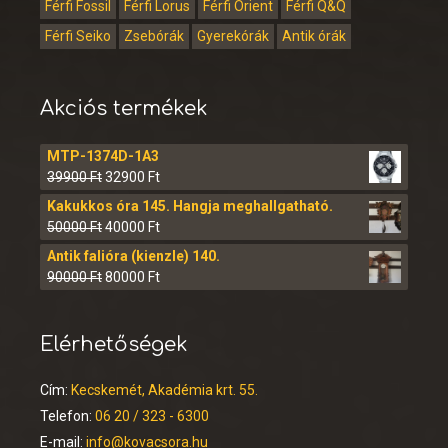
Férfi Fossil
Férfi Lorus
Férfi Orient
Férfi Q&Q
Férfi Seiko
Zsebórák
Gyerekórák
Antik órák
Akciós termékek
MTP-1374D-1A3
39900
Ft
32900
Ft
Kakukkos óra 145. Hangja meghallgatható.
50000
Ft
40000
Ft
Antik falióra (kienzle) 140.
90000
Ft
80000
Ft
Elérhetőségek
Cím:
Kecskemét, Akadémia krt. 55.
Telefon:
06 20 / 323 - 6300
E-mail:
info@kovacsora.hu