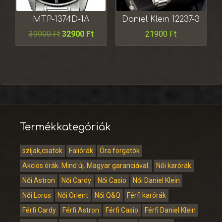
MTP-1374D-1A
Daniel Klein 12237-3
39900
Ft
32900
Ft
21900
Ft
Termékkategóriák
szíjak,csatok
Faliórák
Óra forgatók
Akciós órák. Mind új. Magyar garanciával.
Női karórák
Női Astron
Női Cardy
Női Casio
Női Daniel Klein
Női Lorus
Női Orient
Női Q&Q
Férfi karórák
Férfi Cardy
Férfi Astron
Férfi Casio
Férfi Daniel Klein