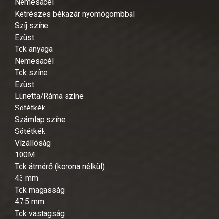
Nemesacél
Kétrészes békazár nyomógombbal
Szíj színe
Ezüst
Tok anyaga
Nemesacél
Tok színe
Ezüst
Lünetta/Ráma színe
Sötétkék
Számlap színe
Sötétkék
Vízállóság
100M
Tok átmérő (korona nélkül)
43 mm
Tok magasság
47.5 mm
Tok vastagság