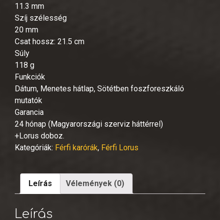
11.3 mm
Szíj szélesség
20 mm
Csat hossz: 21.5 cm
Súly
118 g
Funkciók
Dátum, Menetes hátlap, Sötétben foszforeszkáló
mutatók
Garancia
24 hónap (Magyarországi szerviz háttérrel)
+Lorus doboz.
Kategóriák:
Férfi karórák
,
Férfi Lorus
Leírás
Vélemények (0)
Leírás