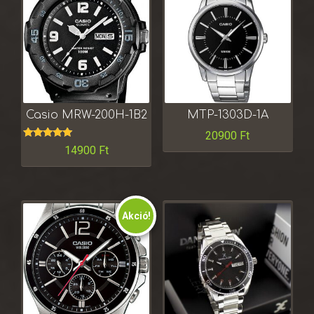
Casio MRW-200H-1B2
MTP-1303D-1A
20900
Ft
Értékelés:
14900
Ft
5.00
/ 5
Akció!