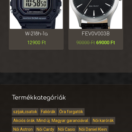
W-218h-1a
FEV0V003B
12900
Ft
90000
Ft
69000
Ft
Termékkategóriák
szíjak,csatok
Faliórák
Óra forgatók
Akciós órák. Mind új. Magyar garanciával.
Női karórák
Női Astron
Női Cardy
Női Casio
Női Daniel Klein