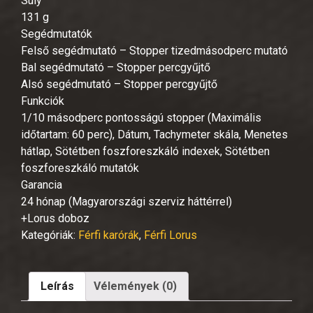
Súly
131 g
Segédmutatók
Felső segédmutató – Stopper tizedmásodperc mutató
Bal segédmutató – Stopper percgyűjtő
Alsó segédmutató – Stopper percgyűjtő
Funkciók
1/10 másodperc pontosságú stopper (Maximális
időtartam: 60 perc), Dátum, Tachymeter skála, Menetes
hátlap, Sötétben foszforeszkáló indexek, Sötétben
foszforeszkáló mutatók
Garancia
24 hónap (Magyarországi szerviz háttérrel)
+Lorus doboz
Kategóriák:
Férfi karórák
,
Férfi Lorus
Leírás
Vélemények (0)