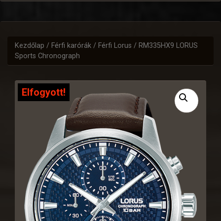
Kezdőlap
/
Férfi karórák
/
Férfi Lorus
/ RM335HX9 LORUS
Sports Chronograph
Elfogyott!