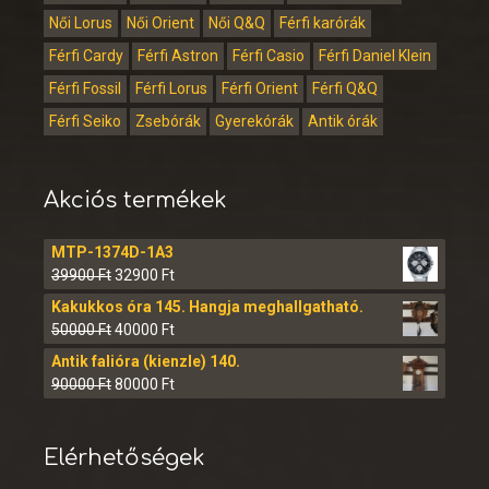
Női Lorus
Női Orient
Női Q&Q
Férfi karórák
Férfi Cardy
Férfi Astron
Férfi Casio
Férfi Daniel Klein
Férfi Fossil
Férfi Lorus
Férfi Orient
Férfi Q&Q
Férfi Seiko
Zsebórák
Gyerekórák
Antik órák
Akciós termékek
MTP-1374D-1A3
39900
Ft
32900
Ft
Kakukkos óra 145. Hangja meghallgatható.
50000
Ft
40000
Ft
Antik falióra (kienzle) 140.
90000
Ft
80000
Ft
Elérhetőségek