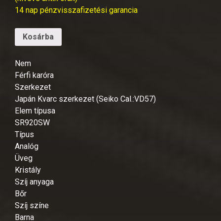
14 nap pénzvisszafizetési garancia
Kosárba
Nem
Férfi karóra
Szerkezet
Japán Kvarc szerkezet (Seiko Cal.:VD57)
Elem típusa
SR920SW
Típus
Analóg
Üveg
Kristály
Szíj anyaga
Bőr
Szíj színe
Barna