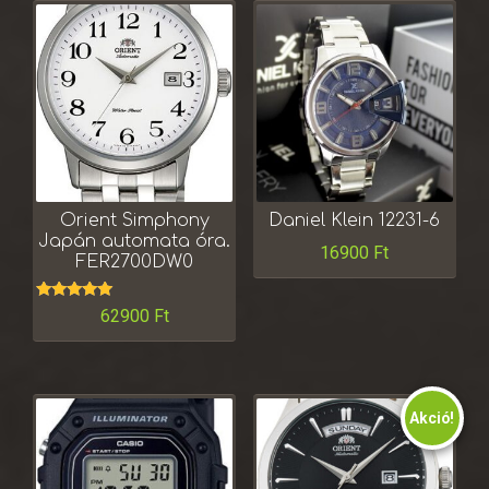
Orient Simphony
Daniel Klein 12231-6
Japán automata óra.
16900
Ft
FER2700DW0
Értékelés:
62900
Ft
5.00
/ 5
Akció!