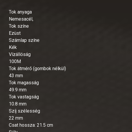
Tok anyaga
Nemesacél,
Tok színe
Ezüst
Számlap színe
Kék
Vízállóság
100M
Tok átmérő (gombok nélkül)
43 mm
Tok magasság
49.9 mm
Tok vastagság
10.8 mm
Szíj szélesség
22 mm
Csat hossza: 21.5 cm