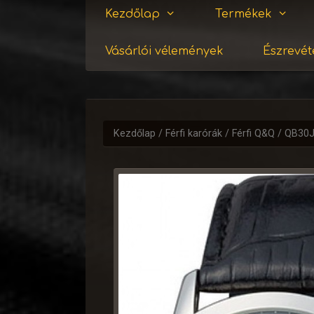
Kezdőlap
Termékek
Vásárlói vélemények
Észrevéte
Kezdőlap
/
Férfi karórák
/
Férfi Q&Q
/ QB30