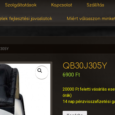
Szolgáltatások
Kapcsolat
Szállítás
lek fejlesztési javaslatok
Miért válasszon minke
J305Y
QB30J305Y
6900
Ft
20000 Ft feletti vásárlás ese
órák)
14 nap pénzvisszafizetési g