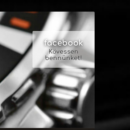
facebook
Kövessen
bennünket!