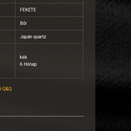
FEKETE
Bőr
Japán quartz
kék
6 Hónap
fi Q&Q