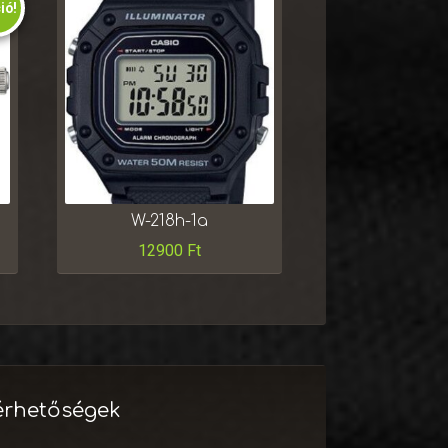
ió!
W-218h-1a
12900
Ft
érhetőségek