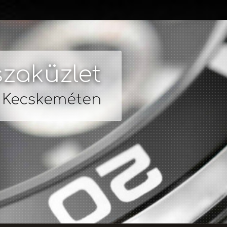
zaküzlet
s Kecskeméten