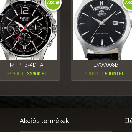
Akció!
Akc
MTP-1374D-1A
FEV0V003B
39900
Ft
32900
Ft
90000
Ft
69000
Ft
Akciós termékek
El