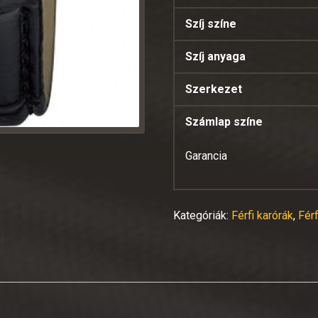
Szíj színe
Szíj anyaga
Szerkezet
Számlap színe
Garancia
Kategóriák:
Férfi karórák
,
Fér