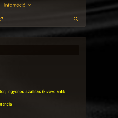
Infomáció
t?
Keresés
tén, ingyenes szállítás (kivéve antik
arancia