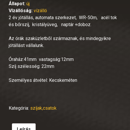
Állapot:
új
Vízállóság:
vízálló
2 év jótállás, automata szerkezet, WR-50m, acél tok
és bőrszíj, kristályüveg, naptár +doboz.
Az órák szaküzletből származnak, és mindegyikre
jótállást vállalunk.
Óraház:41mm vastagság:12mm
Szíj szélesség: 22mm
Személyes átvétel: Kecskeméten
Kategória:
szíjak,csatok
Leírás