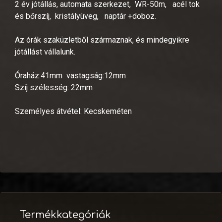
2 év jótállás, automata szerkezet, WR-50m, acél tok
és bőrszíj, kristályüveg, naptár +doboz.
Az órák szaküzletből származnak, és mindegyikre
jótállást vállalunk.
Óraház:41mm vastagság:12mm
Szíj szélesség: 22mm
Személyes átvétel: Kecskeméten
Termékkategóriák