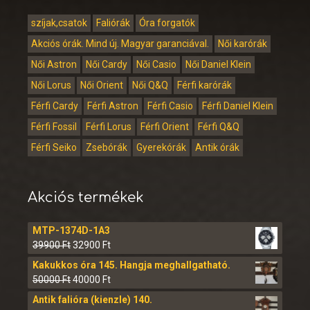
szíjak,csatok
Faliórák
Óra forgatók
Akciós órák. Mind új. Magyar garanciával.
Női karórák
Női Astron
Női Cardy
Női Casio
Női Daniel Klein
Női Lorus
Női Orient
Női Q&Q
Férfi karórák
Férfi Cardy
Férfi Astron
Férfi Casio
Férfi Daniel Klein
Férfi Fossil
Férfi Lorus
Férfi Orient
Férfi Q&Q
Férfi Seiko
Zsebórák
Gyerekórák
Antik órák
Akciós termékek
MTP-1374D-1A3
39900
Ft
32900
Ft
Kakukkos óra 145. Hangja meghallgatható.
50000
Ft
40000
Ft
Antik falióra (kienzle) 140.