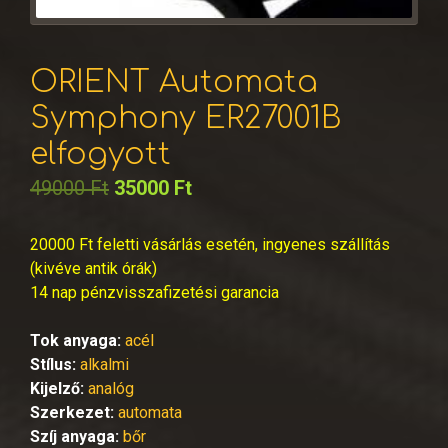
ORIENT Automata
Symphony ER27001B
elfogyott
49000
Ft
35000
Ft
20000 Ft feletti vásárlás esetén, ingyenes szállítás
(kivéve antik órák)
14 nap pénzvisszafizetési garancia
Tok anyaga:
acél
Stílus:
alkalmi
Kijelző:
analóg
Szerkezet:
automata
Szíj anyaga:
bőr