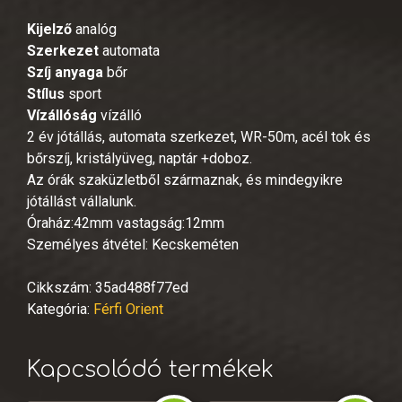
Kijelző
analóg
Szerkezet
automata
Szíj anyaga
bőr
Stílus
sport
Vízállóság
vízálló
2 év jótállás, automata szerkezet, WR-50m, acél tok és
bőrszíj, kristályüveg, naptár +doboz.
Az órák szaküzletből származnak, és mindegyikre
jótállást vállalunk.
Óraház:42mm vastagság:12mm
Személyes átvétel: Kecskeméten
Cikkszám:
35ad488f77ed
Kategória:
Férfi Orient
Kapcsolódó termékek