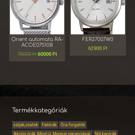
Orient automata RA-
FER27007W0
ACOE07S10B
62900
Ft
75000
Ft
60000
Ft
Termékkategóriák
szíjak,csatok
Faliórák
Óra forgatók
Akciós órák. Mind új. Magyar garanciával.
Női karórák