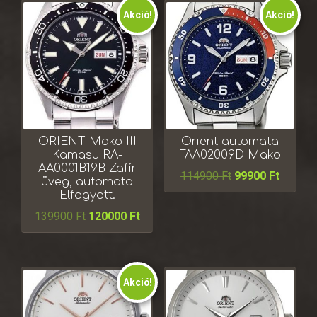
Akció!
Akció!
ORIENT Mako III
Orient automata
Kamasu RA-
FAA02009D Mako
AA0001B19B Zafír
114900
Ft
99900
Ft
üveg, automata
Elfogyott.
139900
Ft
120000
Ft
Akció!