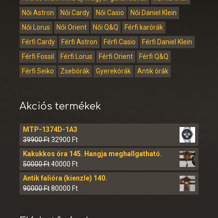
Női Astron
Női Cardy
Női Casio
Női Daniel Klein
Női Lorus
Női Orient
Női Q&Q
Férfi karórák
Férfi Cardy
Férfi Astron
Férfi Casio
Férfi Daniel Klein
Férfi Fossil
Férfi Lorus
Férfi Orient
Férfi Q&Q
Férfi Seiko
Zsebórák
Gyerekórák
Antik órák
Akciós termékek
MTP-1374D-1A3
39900
Ft
32900
Ft
Kakukkos óra 145. Hangja meghallgatható.
50000
Ft
40000
Ft
Antik falióra (kienzle) 140.
90000
Ft
80000
Ft