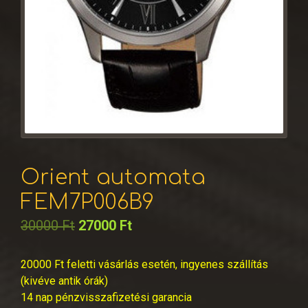
Orient automata
FEM7P006B9
30000
Ft
27000
Ft
20000 Ft feletti vásárlás esetén, ingyenes szállítás
(kivéve antik órák)
14 nap pénzvisszafizetési garancia