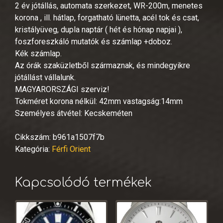
2 év jótállás, automata szerkezet, WR-200m, menetes
korona , ill. hátlap, forgatható lünetta, acél tok és csat,
kristályüveg, dupla naptár ( hét és hónap napjai ),
foszforeszkáló mutatók és számlap +doboz.
Kék számlap.
Az órák szaküzletből származnak, és mindegyikre
jótállást vállalunk.
MAGYARORSZÁGI szerviz!
Tokméret korona nélkül: 42mm vastagság:14mm
Személyes átvétel: Kecskeméten
Cikkszám:
b961a1507f7b
Kategória:
Férfi Orient
Kapcsolódó termékek