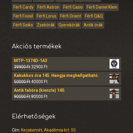
Férfi Cardy
Férfi Astron
Férfi Casio
Férfi Daniel Klein
Férfi Fossil
Férfi Lorus
Férfi Orient
Férfi Q&Q
Férfi Seiko
Zsebórák
Gyerekórák
Antik órák
Akciós termékek
MTP-1374D-1A3
39900
Ft
32900
Ft
Kakukkos óra 145. Hangja meghallgatható.
50000
Ft
40000
Ft
Antik falióra (kienzle) 140.
90000
Ft
80000
Ft
Elérhetőségek
Cím:
Kecskemét, Akadémia krt. 55.