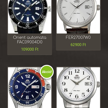
Orient automata
FER27007W0
FAC09004D0
62900
Ft
109000
Ft
Akció!