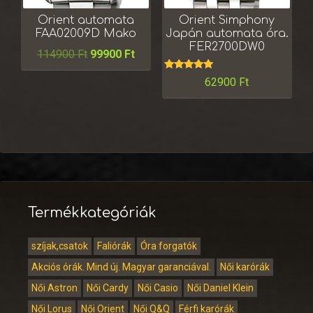
Orient automata
Orient Simphony
FAA02009D Mako
Japán automata óra.
FER2700DW0
114900
Ft
99900
Ft
Értékelés:
62900
Ft
5.00
/ 5
Termékkategóriák
szíjak,csatok
Faliórák
Óra forgatók
Akciós órák. Mind új. Magyar garanciával.
Női karórák
Női Astron
Női Cardy
Női Casio
Női Daniel Klein
Női Lorus
Női Orient
Női Q&Q
Férfi karórák