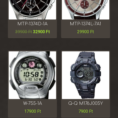
MTP-1374D-1A
MTP-1374L-7A1
39900
Ft
32900
Ft
29900
Ft
W-755-1A
Q-Q M176J005Y
17900
Ft
7900
Ft