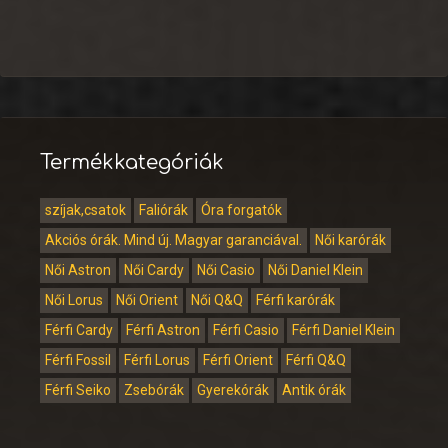
Termékkategóriák
szíjak,csatok
Faliórák
Óra forgatók
Akciós órák. Mind új. Magyar garanciával.
Női karórák
Női Astron
Női Cardy
Női Casio
Női Daniel Klein
Női Lorus
Női Orient
Női Q&Q
Férfi karórák
Férfi Cardy
Férfi Astron
Férfi Casio
Férfi Daniel Klein
Férfi Fossil
Férfi Lorus
Férfi Orient
Férfi Q&Q
Férfi Seiko
Zsebórák
Gyerekórák
Antik órák