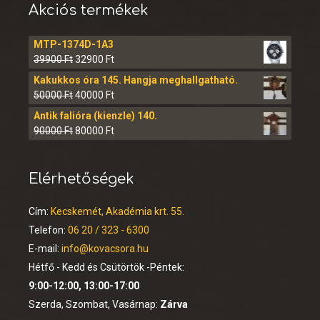
Akciós termékek
MTP-1374D-1A3
39900
Ft
32900
Ft
Kakukkos óra 145. Hangja meghallgatható.
50000
Ft
40000
Ft
Antik falióra (kienzle) 140.
90000
Ft
80000
Ft
Elérhetőségek
Cím:
Kecskemét, Akadémia krt. 55.
Telefon:
06 20 / 323 - 6300
E-mail:
info@kovacsora.hu
Hétfő - Kedd és Csütörtök -Péntek:
9:00-12:00, 13:00-17:00
Szerda, Szombat, Vasárnap:
Zárva