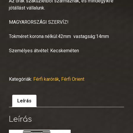
Az órák szaküzletből származnak, és mindegyikre
jótállást vállalunk.
MAGYARORSZÁGI SZERVÍZ!
Tokméret korona nélkül:42mm vastagság:14mm
Személyes átvétel: Kecskeméten
Kategóriák:
Férfi karórák
,
Férfi Orient
Leírás
Leírás