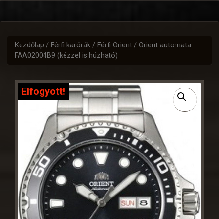
Kezdőlap
/
Férfi karórák
/
Férfi Orient
/ Orient automata
FAA02004B9 (kézzel is húzható)
Elfogyott!