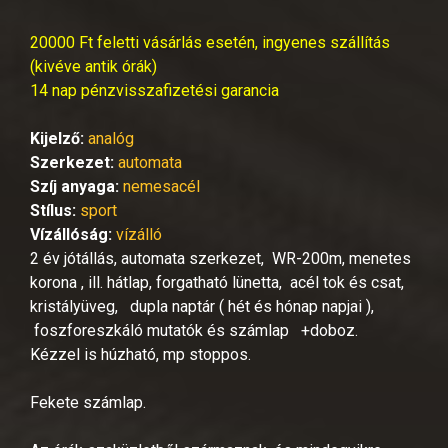
20000 Ft feletti vásárlás esetén, ingyenes szállítás
(kivéve antik órák)
14 nap pénzvisszafizetési garancia
Kijelző:
analóg
Szerkezet:
automata
Szíj anyaga:
nemesacél
Stílus:
sport
Vízállóság:
vízálló
2 év jótállás, automata szerkezet, WR-200m, menetes
korona , ill. hátlap, forgatható lünetta, acél tok és csat,
kristályüveg, dupla naptár ( hét és hónap napjai ),
foszforeszkáló mutatók és számlap +doboz.
Kézzel is húzható, mp stoppos.
Fekete számlap.