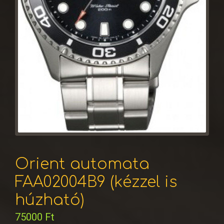
Orient automata
FAA02004B9 (kézzel is
húzható)
75000
Ft