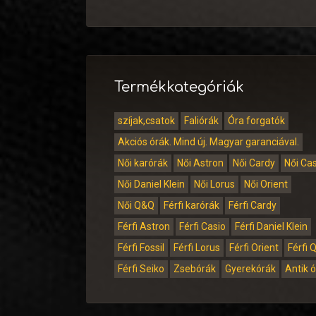
Termékkategóriák
szíjak,csatok
Faliórák
Óra forgatók
Akciós órák. Mind új. Magyar garanciával.
Női karórák
Női Astron
Női Cardy
Női Ca
Női Daniel Klein
Női Lorus
Női Orient
Női Q&Q
Férfi karórák
Férfi Cardy
Férfi Astron
Férfi Casio
Férfi Daniel Klein
Férfi Fossil
Férfi Lorus
Férfi Orient
Férfi 
Férfi Seiko
Zsebórák
Gyerekórák
Antik 