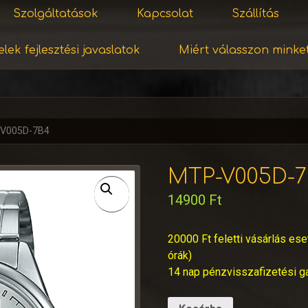
Szolgáltatások
Kapcsolat
Szállítás
lek fejlesztési javaslatok
Miért válasszon minke
V005D-7B4
MTP-V005D-7
14900
Ft
20000 Ft feletti vásárlás ese
órák)
14 nap pénzvisszafizetési g