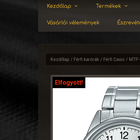
Kezdőlap
Termékek
Vásárlói vélemények
Észrevéte
Kezdőlap
/
Férfi karórák
/
Férfi Casio
/ MTP-
Elfogyott!