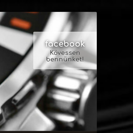
facebook
Kövessen
bennünket!