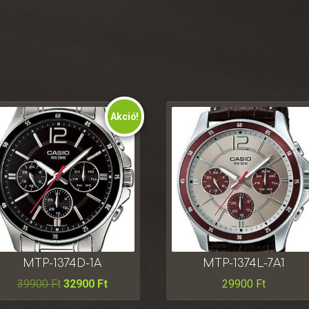
Akció!
MTP-1374D-1A
MTP-1374L-7A1
39900
Ft
32900
Ft
29900
Ft