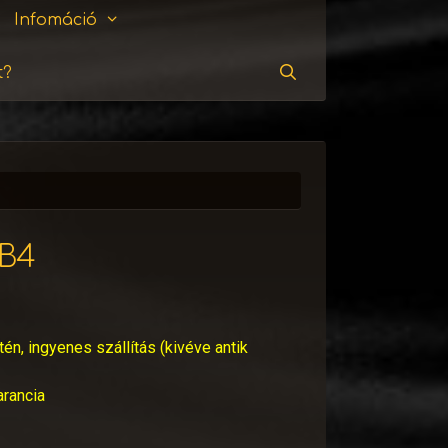
Infomáció
t?
Keresés
B4
tén, ingyenes szállítás (kivéve antik
arancia