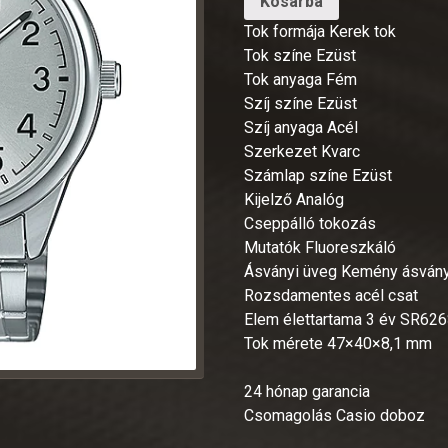
Kosárba
Tok formája Kerek tok
Tok színe Ezüst
Tok anyaga Fém
Szíj színe Ezüst
Szíj anyaga Acél
Szerkezet Kvarc
Számlap színe Ezüst
Kijelző Analóg
Cseppálló tokozás
Mutatók Fluoreszkáló
Ásványi üveg Kemény ásvány
Rozsdamentes acél csat
Elem élettartama 3 év SR62
Tok mérete 47×40×8,1 mm
24 hónap garancia
Csomagolás Casio doboz