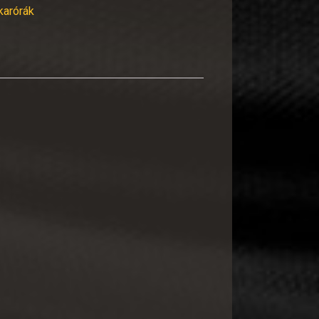
 karórák