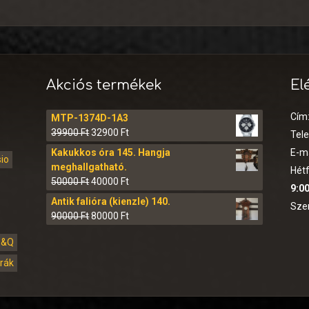
Akciós termékek
El
Cím
MTP-1374D-1A3
39900
Ft
32900
Ft
Tel
Kakukkos óra 145. Hangja
E-ma
sio
meghallgatható.
Hétf
50000
Ft
40000
Ft
9:00
Antik falióra (kienzle) 140.
Sze
90000
Ft
80000
Ft
Q&Q
órák