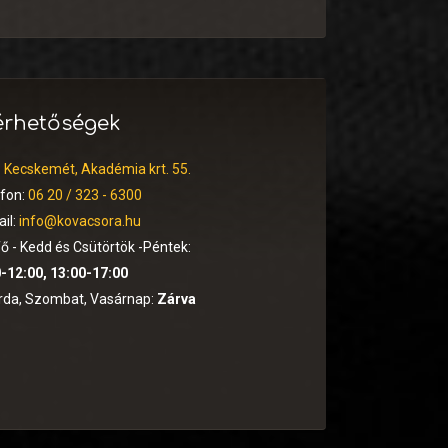
érhetőségek
:
Kecskemét, Akadémia krt. 55.
efon:
06 20 / 323 - 6300
il:
info@kovacsora.hu
ő - Kedd és Csütörtök -Péntek:
-12:00, 13:00-17:00
rda, Szombat, Vasárnap:
Zárva