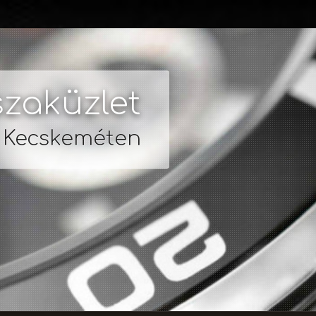
zaküzlet
s Kecskeméten