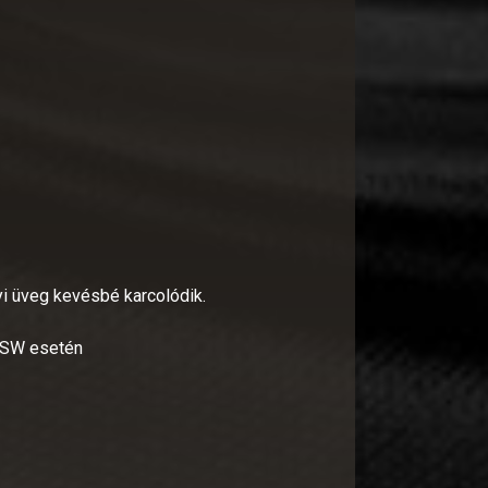
i üveg kevésbé karcolódik.
6SW esetén