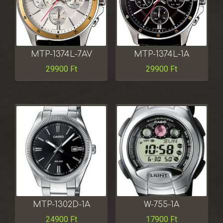
MTP-1374L-7AV
MTP-1374L-1A
29900
Ft
29900
Ft
MTP-1302D-1A
W-755-1A
24900
Ft
17900
Ft