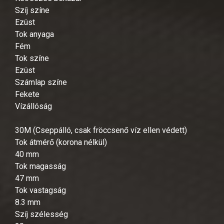
Szíj színe
Ezüst
Tok anyaga
Fém
Tok színe
Ezüst
Számlap színe
Fekete
Vízállóság
30M (Cseppálló, csak fröccsenő víz ellen védett)
Tok átmérő (korona nélkül)
40 mm
Tok magasság
47 mm
Tok vastagság
8.3 mm
Szíj szélesség