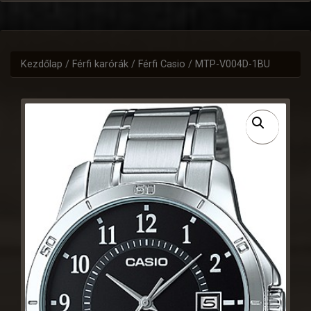
Kezdőlap
/
Férfi karórák
/
Férfi Casio
/ MTP-V004D-1BU