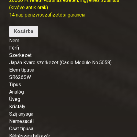
20000 Ft feletti vásárlás esetén, ingyenes szállítás
(kivéve antik órák)
14 nap pénzvisszafizetési garancia
Kosárba
Nem
Férfi
Szerkezet
Japán Kvarc szerkezet (Casio Module No.5058)
Elem típusa
SR626SW
Típus
Analóg
Üveg
Kristály
Szíj anyaga
Nemesacél
Csat típusa
Kétrészes békazár