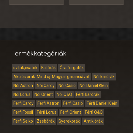
Termékkategóriák
szíjak,csatok
Faliórák
Óra forgatók
Akciós órák. Mind új. Magyar garanciával.
Női karórák
Női Astron
Női Cardy
Női Casio
Női Daniel Klein
Női Lorus
Női Orient
Női Q&Q
Férfi karórák
Férfi Cardy
Férfi Astron
Férfi Casio
Férfi Daniel Klein
Férfi Fossil
Férfi Lorus
Férfi Orient
Férfi Q&Q
Férfi Seiko
Zsebórák
Gyerekórák
Antik órák