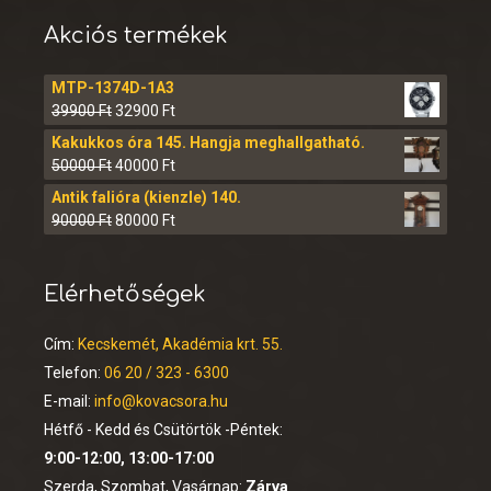
Akciós termékek
MTP-1374D-1A3
39900
Ft
32900
Ft
Kakukkos óra 145. Hangja meghallgatható.
50000
Ft
40000
Ft
Antik falióra (kienzle) 140.
90000
Ft
80000
Ft
Elérhetőségek
Cím:
Kecskemét, Akadémia krt. 55.
Telefon:
06 20 / 323 - 6300
E-mail:
info@kovacsora.hu
Hétfő - Kedd és Csütörtök -Péntek:
9:00-12:00, 13:00-17:00
Szerda, Szombat, Vasárnap:
Zárva