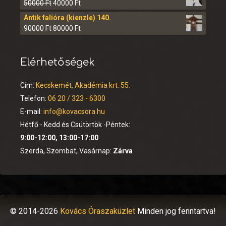
50000
Ft
40000
Ft
Antik falióra (kienzle) 140.
90000
Ft
80000
Ft
Elérhetőségek
Cím:
Kecskemét, Akadémia krt. 55.
Telefon:
06 20 / 323 - 6300
E-mail:
info@kovacsora.hu
Hétfő - Kedd és Csütörtök -Péntek:
9:00-12:00, 13:00-17:00
Szerda, Szombat, Vasárnap:
Zárva
© 2014-2026
Kovács Óraszaküzlet
Minden jog fenntartva!