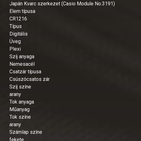
Japán Kvarc szerkezet (Casio Module No.3191)
Elem típusa
CR1216
Típus
Digitális
Üveg
Plexi
Szíj anyaga
Nemesacél
Csatzár típusa
Csúszócsatos zár
Szíj színe
arany
Tok anyaga
Műanyag
Tok színe
arany
Számlap színe
fekete