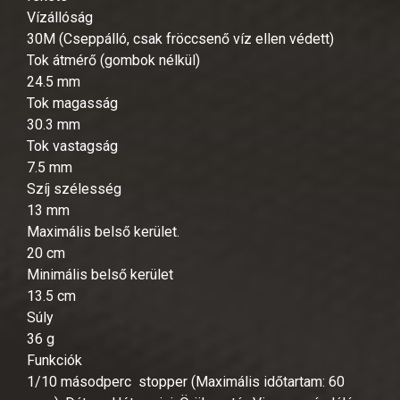
Vízállóság
30M (Cseppálló, csak fröccsenő víz ellen védett)
Tok átmérő (gombok nélkül)
24.5 mm
Tok magasság
30.3 mm
Tok vastagság
7.5 mm
Szíj szélesség
13 mm
Maximális belső kerület.
20 cm
Minimális belső kerület
13.5 cm
Súly
36 g
Funkciók
1/10 másodperc stopper (Maximális időtartam: 60