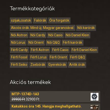
Termékkategóriák
szíjak,csatok
Faliórák
Óra forgatók
Akciós órák. Mind új. Magyar garanciával.
Női karórák
Női Astron
Női Cardy
Női Casio
Női Daniel Klein
Női Lorus
Női Orient
Női Q&Q
Férfi karórák
Férfi Cardy
Férfi Astron
Férfi Casio
Férfi Daniel Klein
Férfi Fossil
Férfi Lorus
Férfi Orient
Férfi Q&Q
Férfi Seiko
Zsebórák
Gyerekórák
Antik órák
Akciós termékek
MTP-1374D-1A3
39900
Ft
32900
Ft
Kakukkos óra 145. Hangja meghallgatható.