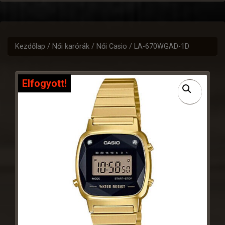
Kezdőlap
/
Női karórák
/
Női Casio
/ LA-670WGAD-1D
Elfogyott!