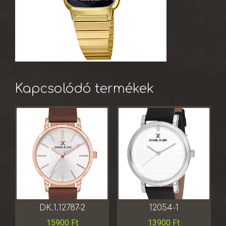
Kapcsolódó termékek
DK.1.12787-2
12054-1
15900
Ft
13900
Ft