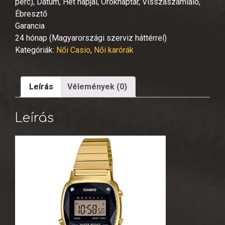
perc), Dátum, Hét napjai, Öröknaptár, Visszaszámláló,
Ébresztő
Garancia
24 hónap (Magyarországi szerviz háttérrel)
Kategóriák:
Női Casio
,
Női karórák
Leírás
Vélemények (0)
Leírás