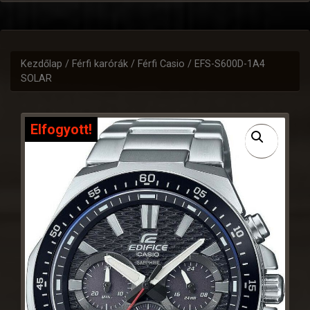
Kezdőlap
/
Férfi karórák
/
Férfi Casio
/ EFS-S600D-1A4
SOLAR
Elfogyott!