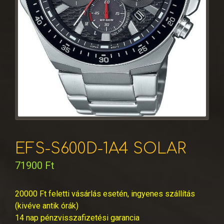
EFS-S600D-1A4 SOLAR
71900
Ft
20000 Ft feletti vásárlás esetén, ingyenes szállítás
(kivéve antik órák)
14 nap pénzvisszafizetési garancia