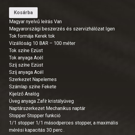
Kosárba
Magyar nyelvű leírás Van
Magyarországi beszerzés és szervizhálózat Igen
Tok formája Kerek tok
Vízállóság 10 BAR – 100 méter
Tok színe Ezüst
Tok anyaga Acél
Szíj színe Ezüst
Szíj anyaga Acél
Szerkezet Napelemes
Számlap színe Fekete
Kijelző Analóg
Üveg anyaga Zafír kristályüveg
Naptárszerkezet Mechanikus naptár
Stopper Stopper funkció
1/1 stopper 1/1 másodperces stopper, a maximális
mérési kapacitás 30 perc .