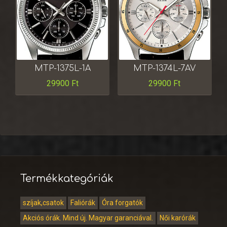
MTP-1375L-1A
MTP-1374L-7AV
29900
Ft
29900
Ft
Termékkategóriák
szíjak,csatok
Faliórák
Óra forgatók
Akciós órák. Mind új. Magyar garanciával.
Női karórák