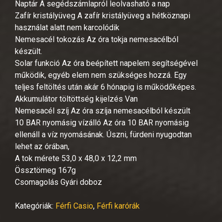
Naptár A segédszámlapról leolvasható a nap
Zafír kristályüveg A zafír kristályüveg a hétköznapi
használat alatt nem karcolódik
Nemesacél tokozás Az óra tokja nemesacélból
készült.
Solar funkció Az óra beépített napelem segítségével
működik, egyéb elem nem szükséges hozzá. Egy
teljes feltöltés után akár 6 hónapig is működőképes.
Akkumulátor töltöttség kijelzés Van
Nemesacél szíj Az óra szíja nemesacélból készült
10 BAR nyomásig vízálló Az óra 10 BAR nyomásig
ellenáll a víz nyomásának. Úszni, fürdeni nyugodtan
lehet az órában,
A tok mérete 53,0 x 48,0 x 12,2 mm
Össztömeg 167g
Csomagolás Gyári doboz
Kategóriák:
Férfi Casio
,
Férfi karórák