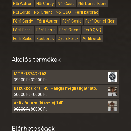
Női Astron
Női Cardy
Női Casio
Női Daniel Klein
Női Lorus
Női Orient
Női Q&Q
Férfi karórák
Férfi Cardy
Férfi Astron
Férfi Casio
Férfi Daniel Klein
Férfi Fossil
Férfi Lorus
Férfi Orient
Férfi Q&Q
Férfi Seiko
Zsebórák
Gyerekórák
Antik órák
Akciós termékek
MTP-1374D-1A3
39900
Ft
32900
Ft
Kakukkos óra 145. Hangja meghallgatható.
50000
Ft
40000
Ft
Antik falióra (kienzle) 140.
90000
Ft
80000
Ft
Elérhetőségek