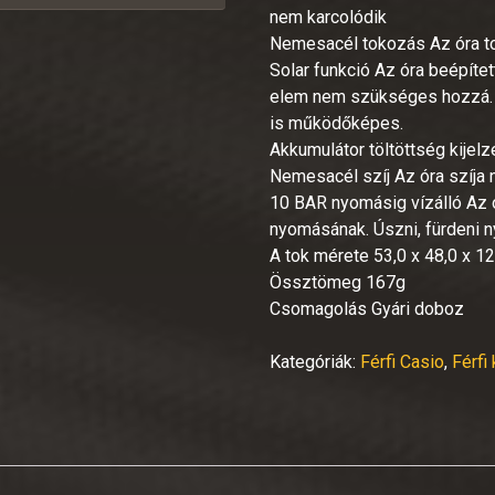
nem karcolódik
Nemesacél tokozás Az óra to
Solar funkció Az óra beépít
elem nem szükséges hozzá. Eg
is működőképes.
Akkumulátor töltöttség kijel
Nemesacél szíj Az óra szíja
10 BAR nyomásig vízálló Az ó
nyomásának. Úszni, fürdeni n
A tok mérete 53,0 x 48,0 x 1
Össztömeg 167g
Csomagolás Gyári doboz
Kategóriák:
Férfi Casio
,
Férfi