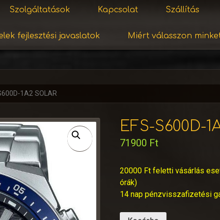
Szolgáltatások
Kapcsolat
Szállítás
lek fejlesztési javaslatok
Miért válasszon minke
S600D-1A2 SOLAR
EFS-S600D-1
71900
Ft
20000 Ft feletti vásárlás ese
órák)
14 nap pénzvisszafizetési g