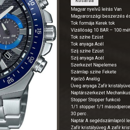
Kosárba
Magyar nyelvű leírás Van
Magyarországi beszerzés és
Tok formája Kerek tok
Vízállóság 10 BAR – 100 mé
Tok színe Ezüst
Tok anyaga Acél
Szíj színe Ezüst
Szíj anyaga Acél
Szerkezet Napelemes
Számlap színe Fekete
Kijelző Analóg
Üveg anyaga Zafír kristályüv
Naptárszerkezet Mechanikus
Stopper Stopper funkció
1/1 stopper 1/1 másodperces
30 perc .
Naptár A segédszámlapról le
Zafír kristályüveg A zafír kri