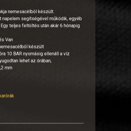
kja nemesacélból készült.
ett napelem segítségével működik, egyéb
y teljes feltöltés után akár 6 hónapig
zés Van
 nemesacélból készült
ra 10 BAR nyomásig ellenáll a víz
yugodtan lehet az órában,
2,2 mm
 karórák