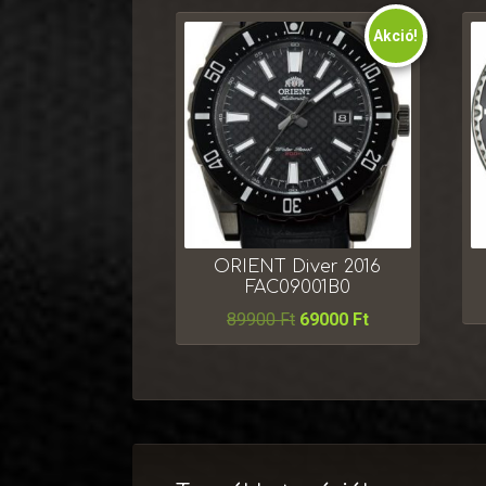
Akció!
ORIENT Diver 2016
FAC09001B0
89900
Ft
69000
Ft