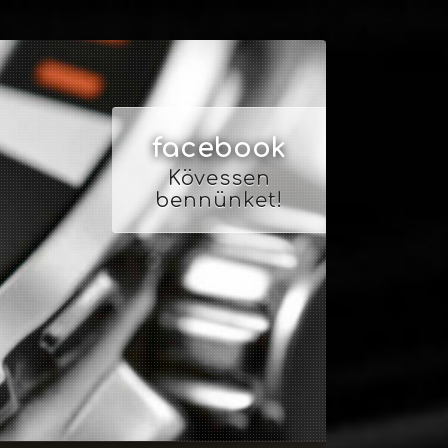
facebook
Kövessen
bennünket!