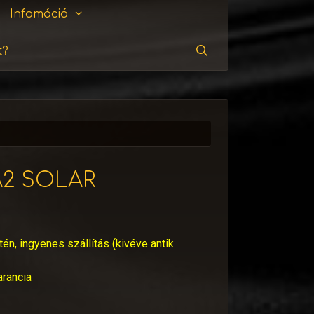
Infomáció
t?
Keresés
A2 SOLAR
tén, ingyenes szállítás (kivéve antik
arancia