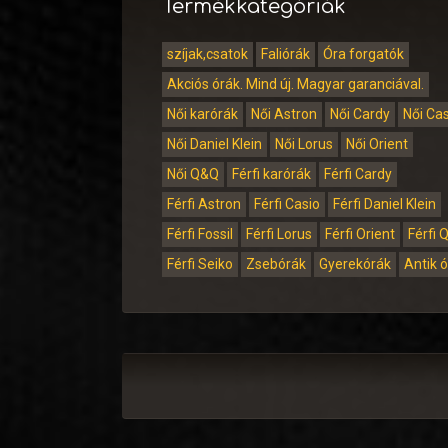
Termékkategóriák
szíjak,csatok
Faliórák
Óra forgatók
Akciós órák. Mind új. Magyar garanciával.
Női karórák
Női Astron
Női Cardy
Női Ca
Női Daniel Klein
Női Lorus
Női Orient
Női Q&Q
Férfi karórák
Férfi Cardy
Férfi Astron
Férfi Casio
Férfi Daniel Klein
Férfi Fossil
Férfi Lorus
Férfi Orient
Férfi 
Férfi Seiko
Zsebórák
Gyerekórák
Antik 