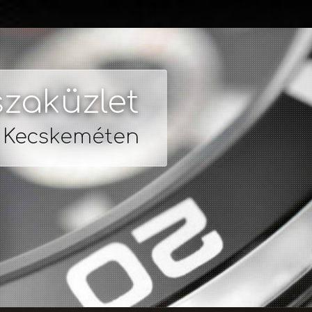
zaküzlet
s Kecskeméten