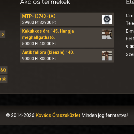
Akciós termékek
El
Cím
MTP-1374D-1A3
39900
Ft
32900
Ft
Tel
Kakukkos óra 145. Hangja
E-ma
sio
meghallgatható.
Hétf
50000
Ft
40000
Ft
9:00
Antik falióra (kienzle) 140.
Sze
90000
Ft
80000
Ft
Q&Q
órák
© 2014-2026
Kovács Óraszaküzlet
Minden jog fenntartva!