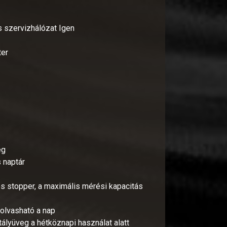
 szervizhálózat Igen
ter
eg
 naptár
 stopper, a maximális mérési kapacitás
olvasható a nap
stályüveg a hétköznapi használat alatt