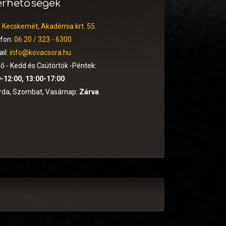
érhetőségek
:
Kecskemét, Akadémia krt. 55.
efon:
06 20 / 323 - 6300
il:
info@kovacsora.hu
ő - Kedd és Csütörtök -Péntek:
-12:00, 13:00-17:00
rda, Szombat, Vasárnap:
Zárva