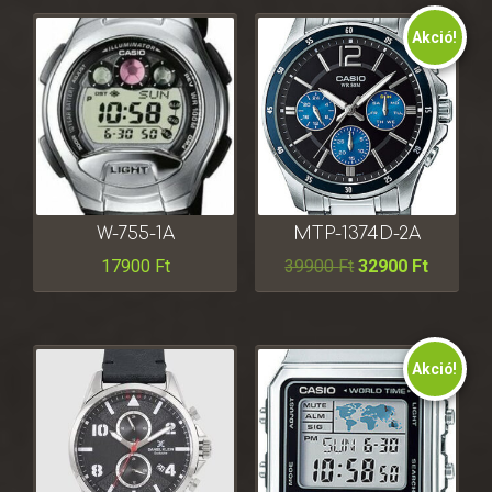
Akció!
W-755-1A
MTP-1374D-2A
17900
Ft
39900
Ft
32900
Ft
Akció!