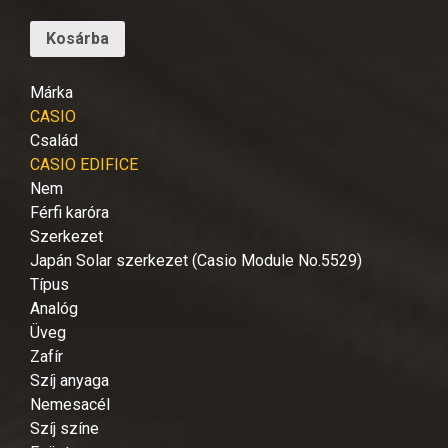
Kosárba
Márka
CASIO
Család
CASIO EDIFICE
Nem
Férfi karóra
Szerkezet
Japán Solar szerkezet (Casio Module No.5529)
Típus
Analóg
Üveg
Zafír
Szíj anyaga
Nemesacél
Szíj színe