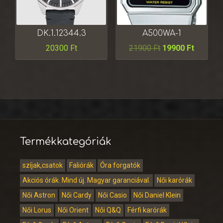
DK.1.12344.3
A500WA-1
20300
Ft
21900
Ft
19900
Ft
Termékkategóriák
szíjak,csatok
Faliórák
Óra forgatók
Akciós órák. Mind új. Magyar garanciával.
Női karórák
Női Astron
Női Cardy
Női Casio
Női Daniel Klein
Női Lorus
Női Orient
Női Q&Q
Férfi karórák