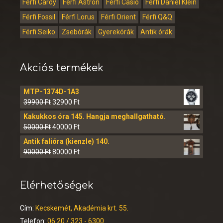
Férfi Cardy
Férfi Astron
Férfi Casio
Férfi Daniel Klein
Férfi Fossil
Férfi Lorus
Férfi Orient
Férfi Q&Q
Férfi Seiko
Zsebórák
Gyerekórák
Antik órák
Akciós termékek
MTP-1374D-1A3
39900
Ft
32900
Ft
Kakukkos óra 145. Hangja meghallgatható.
50000
Ft
40000
Ft
Antik falióra (kienzle) 140.
90000
Ft
80000
Ft
Elérhetőségek
Cím:
Kecskemét, Akadémia krt. 55.
Telefon:
06 20 / 323 - 6300