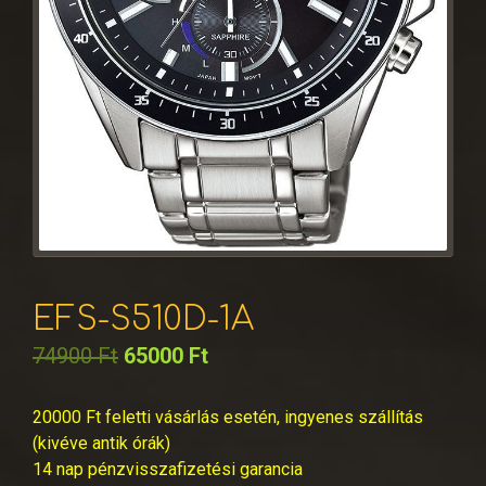
EFS-S510D-1A
74900
Ft
65000
Ft
20000 Ft feletti vásárlás esetén, ingyenes szállítás
(kivéve antik órák)
14 nap pénzvisszafizetési garancia