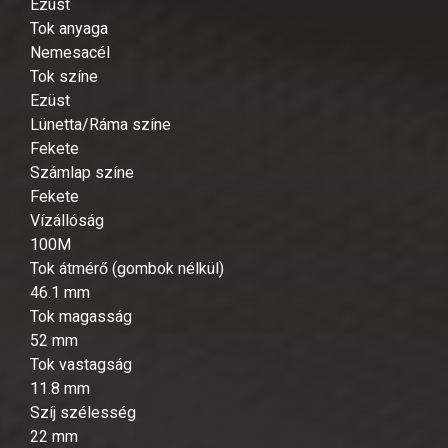
Ezüst
Tok anyaga
Nemesacél
Tok színe
Ezüst
Lünetta/Ráma színe
Fekete
Számlap színe
Fekete
Vízállóság
100M
Tok átmérő (gombok nélkül)
46.1 mm
Tok magasság
52 mm
Tok vastagság
11.8 mm
Szíj szélesség
22 mm