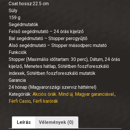
Csat hossz:22.5 cm
Súly
159 g
Segédmutatók
Felső segédmutató – 24 órás kijelző
Bal segédmutató – Stopper percgyűjtő
Alsó segédmutató – Stopper másodperc mutató
Funkciók
Stopper (Maximális időtartam: 30 perc), Dátum, 24 órás
kijelző, Menetes hátlap, Sötétben foszforeszkáló
indexek, Sötétben foszforeszkáló mutatók
Garancia
24 hónap (Magyarországi szerviz háttérrel)
Kategóriák:
Akciós órák. Mind új. Magyar garanciával.
,
Férfi Casio
,
Férfi karórák
Leírás
Vélemények (0)