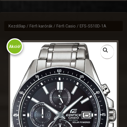
Kezdőlap
/
Férfi karórák
/
Férfi Casio
/ EFS-S510D-1A
Akció!