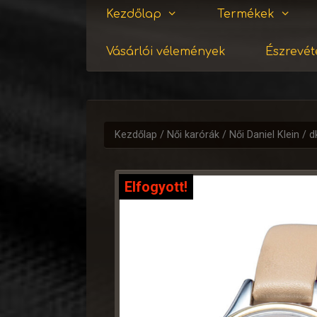
Kezdőlap
Termékek
Vásárlói vélemények
Észrevéte
Kezdőlap
/
Női karórák
/
Női Daniel Klein
/ d
Elfogyott!