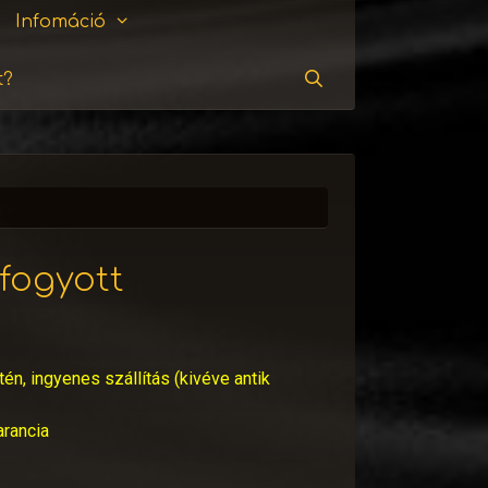
Infomáció
t?
Keresés
lfogyott
tén, ingyenes szállítás (kivéve antik
arancia