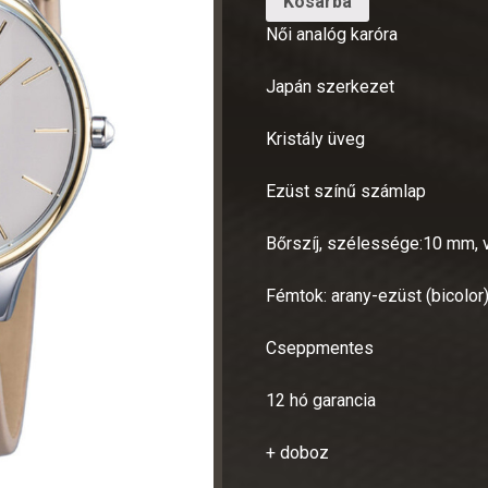
Kosárba
Női analóg karóra
Japán szerkezet
Kristály üveg
Ezüst színű számlap
Bőrszíj, szélessége:10 mm, 
Fémtok: arany-ezüst (bicolor
Cseppmentes
12 hó garancia
+ doboz