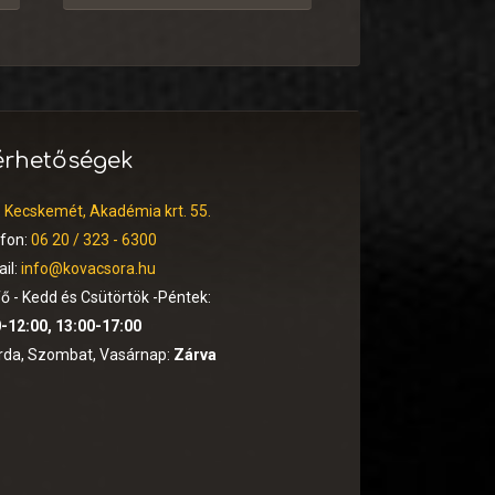
érhetőségek
:
Kecskemét, Akadémia krt. 55.
efon:
06 20 / 323 - 6300
il:
info@kovacsora.hu
ő - Kedd és Csütörtök -Péntek:
-12:00, 13:00-17:00
rda, Szombat, Vasárnap:
Zárva