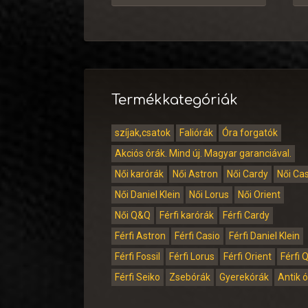
Termékkategóriák
szíjak,csatok
Faliórák
Óra forgatók
Akciós órák. Mind új. Magyar garanciával.
Női karórák
Női Astron
Női Cardy
Női Ca
Női Daniel Klein
Női Lorus
Női Orient
Női Q&Q
Férfi karórák
Férfi Cardy
Férfi Astron
Férfi Casio
Férfi Daniel Klein
Férfi Fossil
Férfi Lorus
Férfi Orient
Férfi 
Férfi Seiko
Zsebórák
Gyerekórák
Antik 