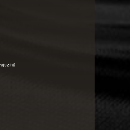
vajszínű
)