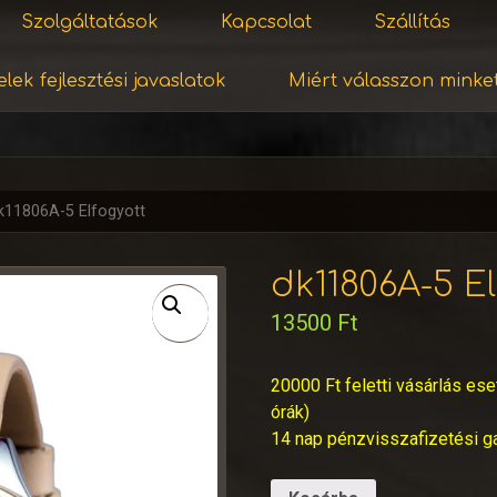
Szolgáltatások
Kapcsolat
Szállítás
lek fejlesztési javaslatok
Miért válasszon minke
k11806A-5 Elfogyott
dk11806A-5 E
13500
Ft
20000 Ft feletti vásárlás ese
órák)
14 nap pénzvisszafizetési g