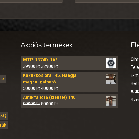
Akciós termékek
El
Cím
MTP-1374D-1A3
39900
Ft
32900
Ft
Tel
Kakukkos óra 145. Hangja
E-ma
sio
meghallgatható.
Hétf
50000
Ft
40000
Ft
9:00
Antik falióra (kienzle) 140.
Sze
90000
Ft
80000
Ft
Q&Q
órák