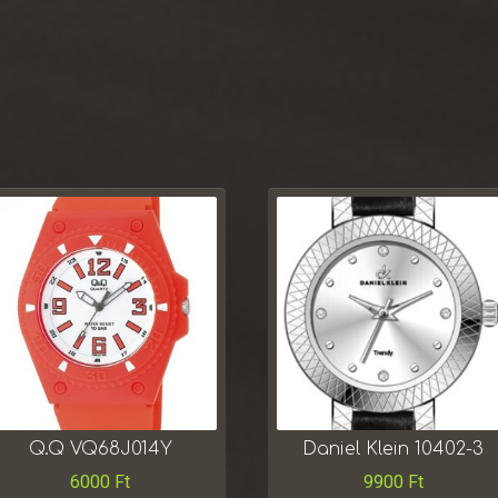
Q.Q VQ68J014Y
Daniel Klein 10402-3
6000
Ft
9900
Ft