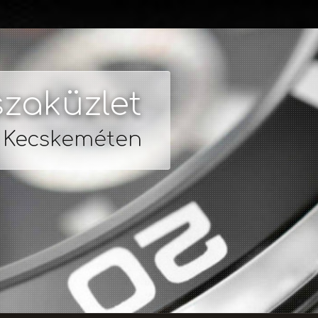
zaküzlet
s Kecskeméten