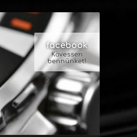
facebook
Kövessen
bennünket!