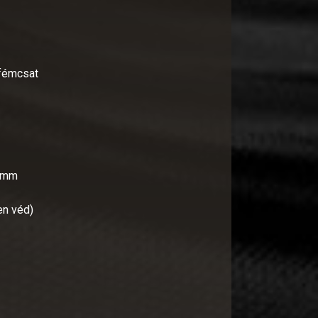
 fémcsat
2 mm
en véd)