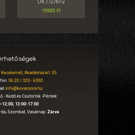
DK.1.12787-2
15900
Ft
érhetőségek
:
Kecskemét, Akadémia krt. 55.
efon:
06 20 / 323 - 6300
il:
info@kovacsora.hu
ő - Kedd és Csütörtök -Péntek:
-12:00, 13:00-17:00
rda, Szombat, Vasárnap:
Zárva