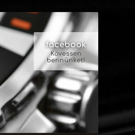
facebook
Kövessen
bennünket!