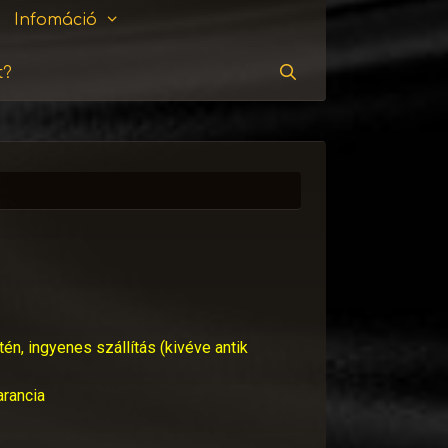
Infomáció
t?
Keresés
tén, ingyenes szállítás (kivéve antik
arancia