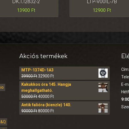
DK.1.12832-2
LTP-V001L-7B
13900
Ft
12900
Ft
Akciós termékek
El
Cím
MTP-1374D-1A3
39900
Ft
32900
Ft
Tel
Kakukkos óra 145. Hangja
E-ma
sio
meghallgatható.
Hétf
50000
Ft
40000
Ft
9:00
Antik falióra (kienzle) 140.
Sze
90000
Ft
80000
Ft
Q&Q