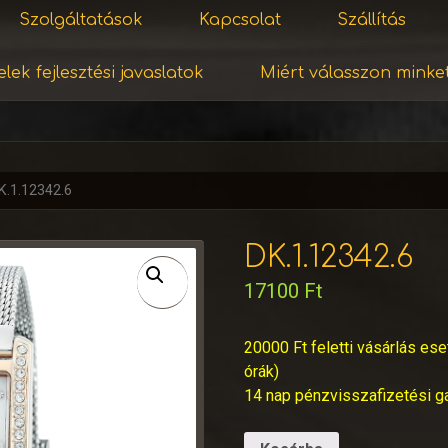
Szolgáltatások
Kapcsolat
Szállítás
lek fejlesztési javaslatok
Miért válasszon minke
K.1.12342.6
DK.1.12342.6
17100
Ft
20000 Ft feletti vásárlás ese
órák)
14 nap pénzvisszafizetési g