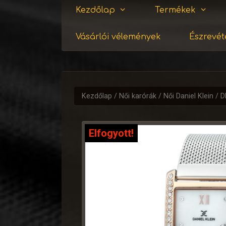
Kezdőlap
Termékek
Vásárlói vélemények
Észrevéte
Kezdőlap
/
Női karórák
/
Női Daniel Klein
/ D
Elfogyott!