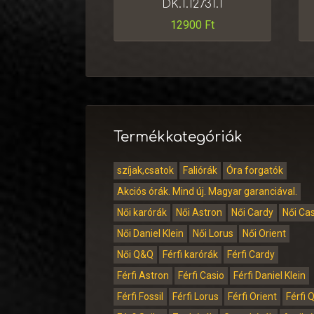
DK.1.12731.1
12900
Ft
Termékkategóriák
szíjak,csatok
Faliórák
Óra forgatók
Akciós órák. Mind új. Magyar garanciával.
Női karórák
Női Astron
Női Cardy
Női Ca
Női Daniel Klein
Női Lorus
Női Orient
Női Q&Q
Férfi karórák
Férfi Cardy
Férfi Astron
Férfi Casio
Férfi Daniel Klein
Férfi Fossil
Férfi Lorus
Férfi Orient
Férfi 