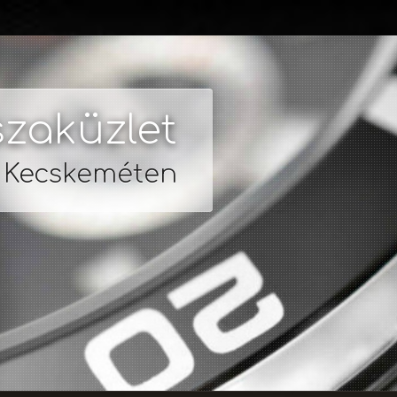
zaküzlet
s Kecskeméten