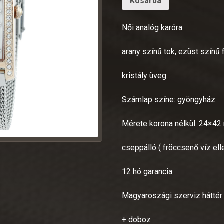
Kosárba
Női analóg karóra
arany színű tok, ezüst színű
kristály üveg
Számlap színe: gyöngyház
Mérete korona nélkül: 24×4
cseppálló ( fröccsenő víz ell
12 hó garancia
Magyaroszági szerviz háttér
+ doboz