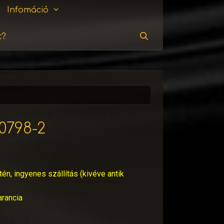
Infomáció
t?
Keresés
10798-2
tén, ingyenes szállítás (kivéve antik
arancia