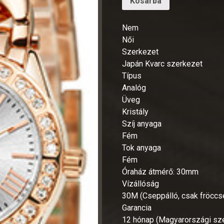
Kosárba
Nem
Női
Szerkezet
Japán Kvarc szerkezet
Típus
Analóg
Üveg
Kristály
Szíj anyaga
Fém
Tok anyaga
Fém
Óraház átmérő: 30mm
Vízállóság
30M (Cseppálló, csak fröccse
Garancia
12 hónap (Magyarországi szer