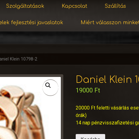
Szolgáltatások
Kapcsolat
Szállítás
lek fejlesztési javaslatok
Miért válasszon minke
aniel Klein 10798-2
Daniel Klein 
19000
Ft
20000 Ft feletti vásárlás ese
órák)
14 nap pénzvisszafizetési g