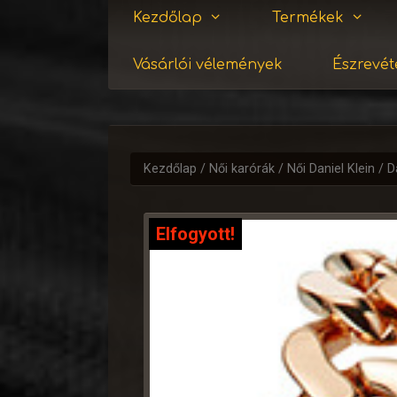
Kezdőlap
Termékek
Vásárlói vélemények
Észrevéte
Kezdőlap
/
Női karórák
/
Női Daniel Klein
/ D
Elfogyott!