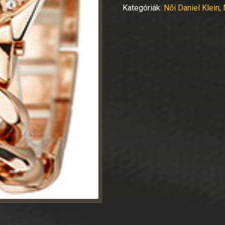
Kategóriák:
Női Daniel Klein
,