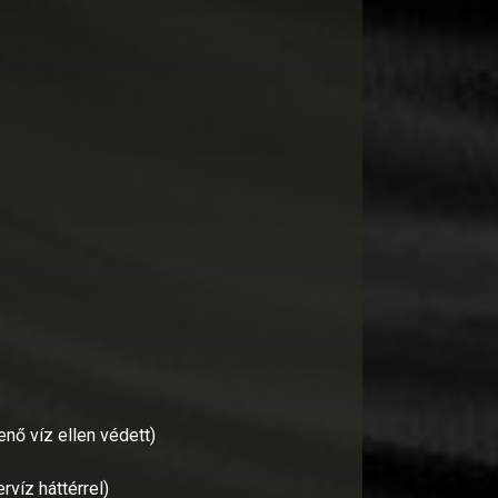
nő víz ellen védett)
víz háttérrel)