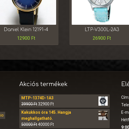
Daniel Klein 12191-4
LTP-V300L-2A3
12900
Ft
26900
Ft
Akciós termékek
El
Cím
MTP-1374D-1A3
39900
Ft
32900
Ft
Tel
Kakukkos óra 145. Hangja
E-ma
sio
meghallgatható.
Hétf
50000
Ft
40000
Ft
9:00