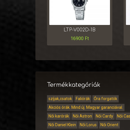
LTP-V002D-1B
16900
Ft
Termékkategóriák
szíjak,csatok
Faliórák
Óra forgatók
Akciós órák. Mind új. Magyar garanciával.
Női karórák
Női Astron
Női Cardy
Női Ca
Női Daniel Klein
Női Lorus
Női Orient