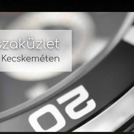
zaküzlet
s Kecskeméten