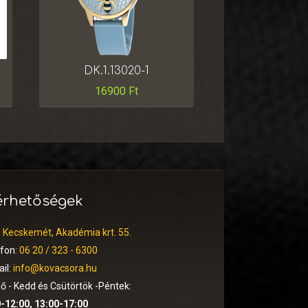
DK.1.13020-1
16900
Ft
érhetőségek
:
Kecskemét, Akadémia krt. 55.
efon:
06 20 / 323 - 6300
il:
info@kovacsora.hu
ő - Kedd és Csütörtök -Péntek:
-12:00, 13:00-17:00