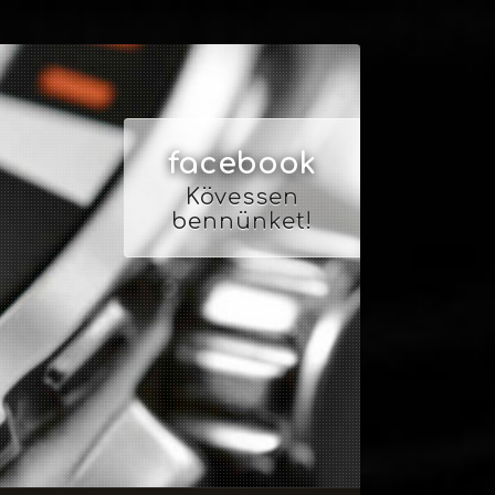
facebook
Kövessen
bennünket!