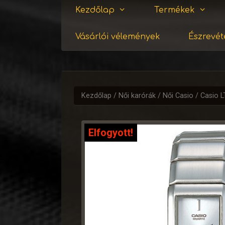
Kezdőlap
Termékek
Vásárlói vélemények
Észrevéte
Kezdőlap
/
Női karórák
/
Női Casio
/ Casio 
Elfogyott!