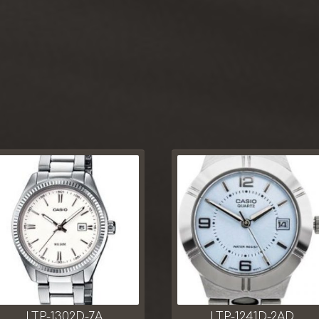
LTP-1302D-7A
LTP-1241D-2AD