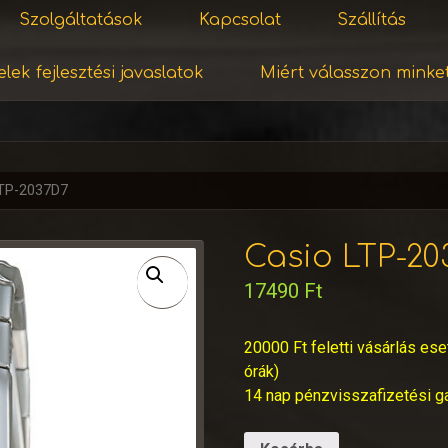
Szolgáltatások
Kapcsolat
Szállítás
lek fejlesztési javaslatok
Miért válasszon minke
LTP-2037D7
Casio LTP-20
17490
Ft
20000 Ft feletti vásárlás ese
órák)
14 nap pénzvisszafizetési g