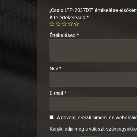
„Casio LTP-2037D7” értékelése elsőkén
A te értékelésed
*
Értékelésed
*
Név
*
E-mail
*
A nevem, e-mail címem, és webolda
Kérjük, adja meg a választ számjegyekkel