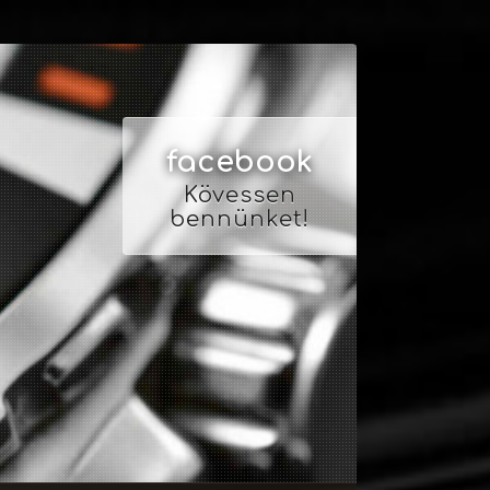
facebook
Kövessen
bennünket!