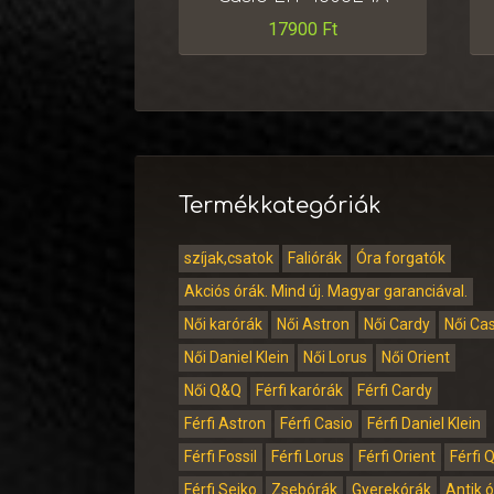
17900
Ft
Termékkategóriák
szíjak,csatok
Faliórák
Óra forgatók
Akciós órák. Mind új. Magyar garanciával.
Női karórák
Női Astron
Női Cardy
Női Ca
Női Daniel Klein
Női Lorus
Női Orient
Női Q&Q
Férfi karórák
Férfi Cardy
Férfi Astron
Férfi Casio
Férfi Daniel Klein
Férfi Fossil
Férfi Lorus
Férfi Orient
Férfi 
Férfi Seiko
Zsebórák
Gyerekórák
Antik 