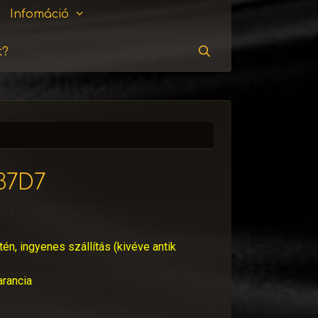
Infomáció
t?
Keresés
37D7
tén, ingyenes szállítás (kivéve antik
arancia