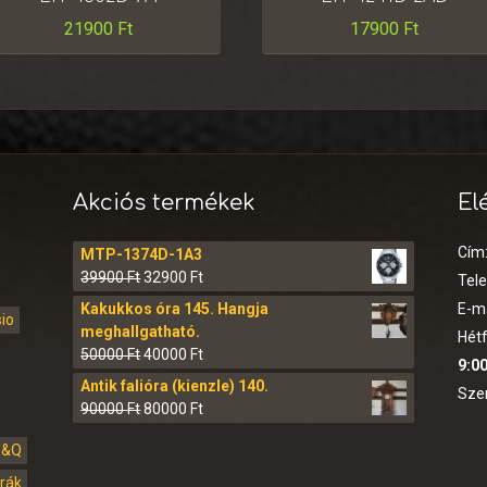
21900
Ft
17900
Ft
Akciós termékek
El
Cím
MTP-1374D-1A3
39900
Ft
32900
Ft
Tel
Kakukkos óra 145. Hangja
E-ma
sio
meghallgatható.
Hétf
50000
Ft
40000
Ft
9:00
Antik falióra (kienzle) 140.
Sze
90000
Ft
80000
Ft
Q&Q
órák