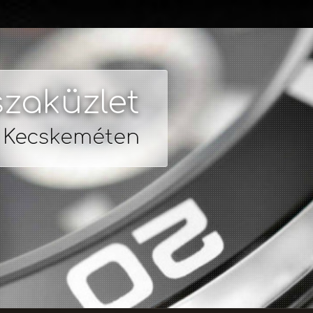
zaküzlet
s Kecskeméten