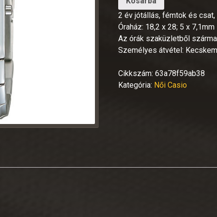
Kosárba
2 év jótállás, fémtok és csat
Óraház: 18,2 x 28; 5 x 7,1mm
Az órák szaküzletből származ
Személyes átvétel: Kecskem
Cikkszám:
63a78f59ab38
Kategória:
Női Casio