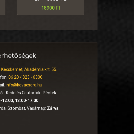
18900
Ft
érhetőségek
:
Kecskemét, Akadémia krt. 55.
efon:
06 20 / 323 - 6300
il:
info@kovacsora.hu
ő - Kedd és Csütörtök -Péntek:
-12:00, 13:00-17:00
rda, Szombat, Vasárnap:
Zárva