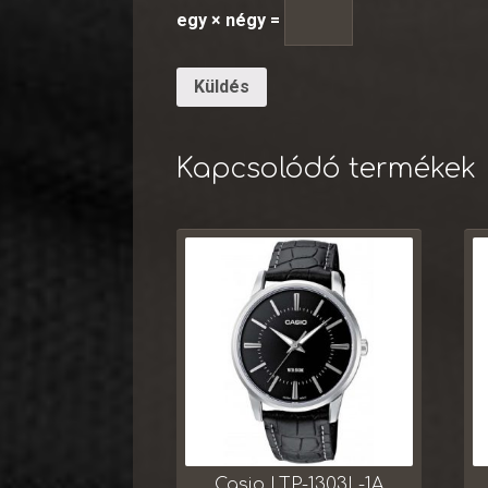
egy × négy =
Kapcsolódó termékek
Casio LTP-1303L-1A