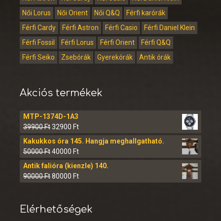
Női Lorus
Női Orient
Női Q&Q
Férfi karórák
Férfi Cardy
Férfi Astron
Férfi Casio
Férfi Daniel Klein
Férfi Fossil
Férfi Lorus
Férfi Orient
Férfi Q&Q
Férfi Seiko
Zsebórák
Gyerekórák
Antik órák
Akciós termékek
MTP-1374D-1A3
39900
Ft
32900
Ft
Kakukkos óra 145. Hangja meghallgatható.
50000
Ft
40000
Ft
Antik falióra (kienzle) 140.
90000
Ft
80000
Ft
Elérhetőségek