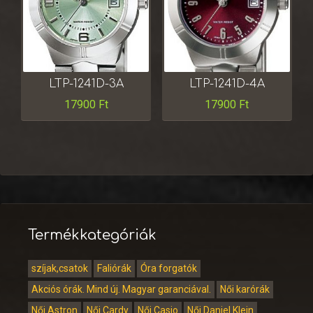
LTP-1241D-3A
LTP-1241D-4A
17900
Ft
17900
Ft
Termékkategóriák
szíjak,csatok
Faliórák
Óra forgatók
Akciós órák. Mind új. Magyar garanciával.
Női karórák
Női Astron
Női Cardy
Női Casio
Női Daniel Klein