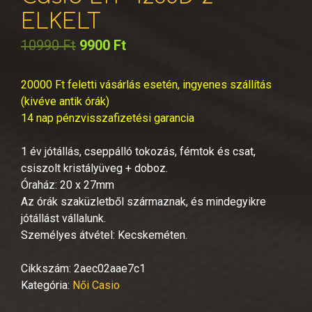
ELKELT
10990
Ft
9900
Ft
20000 Ft feletti vásárlás esetén, ingyenes szállítás
(kivéve antik órák)
14 nap pénzvisszafizetési garancia
1 év jótállás, cseppálló tokozás, fémtok és csat,
csiszolt kristályüveg + doboz.
Óraház: 20 x 27mm
Az órák szaküzletből származnak, és mindegyikre
jótállást vállalunk.
Személyes átvétel: Kecskeméten.
Cikkszám:
2aec02aae7c1
Kategória:
Női Casio