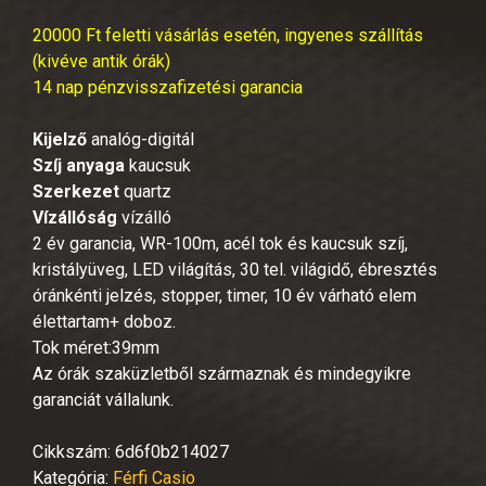
20000 Ft feletti vásárlás esetén, ingyenes szállítás
(kivéve antik órák)
14 nap pénzvisszafizetési garancia
Kijelző
analóg-digitál
Szíj anyaga
kaucsuk
Szerkezet
quartz
Vízállóság
vízálló
2 év garancia, WR-100m, acél tok és kaucsuk szíj,
kristályüveg, LED világítás, 30 tel. világidő, ébresztés
óránkénti jelzés, stopper, timer, 10 év várható elem
élettartam+ doboz.
Tok méret:39mm
Az órák szaküzletből származnak és mindegyikre
garanciát vállalunk.
Cikkszám:
6d6f0b214027
Kategória:
Férfi Casio