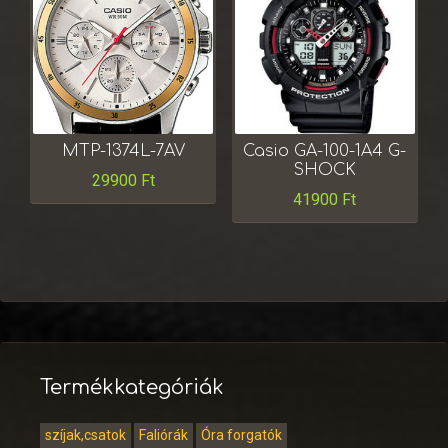
MTP-1374L-7AV
Casio GA-100-1A4 G-
SHOCK
29900
Ft
41900
Ft
Termékkategóriák
szíjak,csatok
Faliórák
Óra forgatók