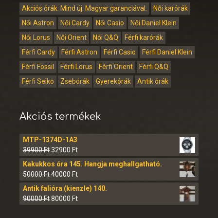
Akciós órák. Mind új. Magyar garanciával.
Női karórák
Női Astron
Női Cardy
Női Casio
Női Daniel Klein
Női Lorus
Női Orient
Női Q&Q
Férfi karórák
Férfi Cardy
Férfi Astron
Férfi Casio
Férfi Daniel Klein
Férfi Fossil
Férfi Lorus
Férfi Orient
Férfi Q&Q
Férfi Seiko
Zsebórák
Gyerekórák
Antik órák
Akciós termékek
MTP-1374D-1A3
39900
Ft
32900
Ft
Kakukkos óra 145. Hangja meghallgatható.
50000
Ft
40000
Ft
Antik falióra (kienzle) 140.
90000
Ft
80000
Ft