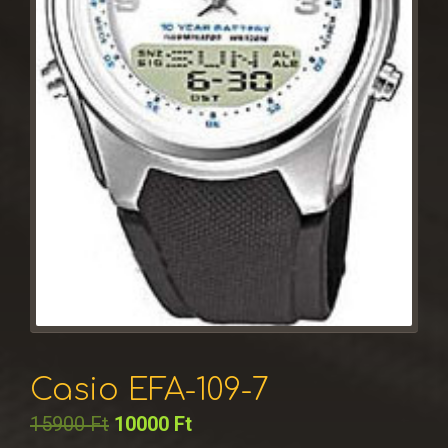
Casio EFA-109-7
15900
Ft
10000
Ft