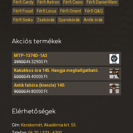
Férfi Cardy
Férfi Astron
Férfi Casio
Férfi Daniel Klein
Férfi Fossil
Férfi Lorus
Férfi Orient
Férfi Q&Q
Férfi Seiko
Zsebórák
Gyerekórák
Antik órák
Akciós termékek
MTP-1374D-1A3
39900
Ft
32900
Ft
Kakukkos óra 145. Hangja meghallgatható.
50000
Ft
40000
Ft
Antik falióra (kienzle) 140.
90000
Ft
80000
Ft
Elérhetőségek
Cím:
Kecskemét, Akadémia krt. 55.
Telefon:
06 20 / 323 - 6300