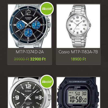
Akció!
MTP-1374D-2A
Casio MTP-1183A-7B
39900
Ft
32900
Ft
18900
Ft
Akció!