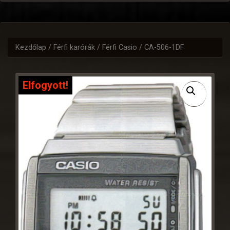
Kezdőlap
/
Férfi karórák
/
Férfi Casio
/ CA-506-1DF
Elfogyott!