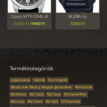
Casio MTP-1314L-8
W-218h-1a
22900
Ft
19900
Ft
12900
Ft
Termékkategóriák
szíjak,csatok
Faliórák
Óra forgatók
Akciós órák. Mind új. Magyar garanciával.
Női karórák
Női Astron
Női Cardy
Női Casio
Női Daniel Klein
Női Lorus
Női Orient
Női Q&Q
Férfi karórák