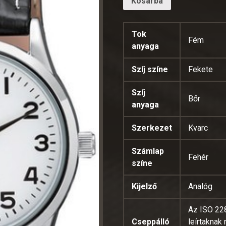
Kosárba
Tok
Fém
anyaga
Szíj színe
Fekete
Szíj
Bőr
anyaga
Szerkezet
Kvarc
Számlap
Fehér
színe
Kijelző
Analóg
Az ISO 22
Cseppálló
leírtaknak