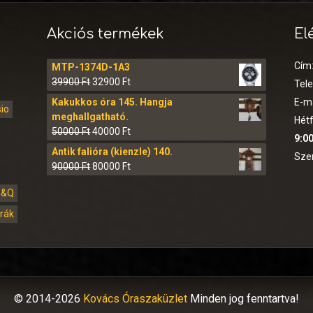
Akciós termékek
El
Cím
MTP-1374D-1A3
39900
Ft
32900
Ft
Tel
Kakukkos óra 145. Hangja
E-ma
sio
meghallgatható.
Hétf
50000
Ft
40000
Ft
9:00
Antik falióra (kienzle) 140.
Sze
90000
Ft
80000
Ft
Q&Q
órák
© 2014-2026
Kovács Óraszaküzlet
Minden jog fenntartva!