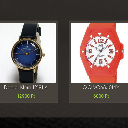
Daniel Klein 12191-4
Q.Q VQ68J014Y
12900
Ft
6000
Ft