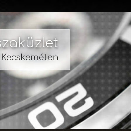
zaküzlet
s Kecskeméten