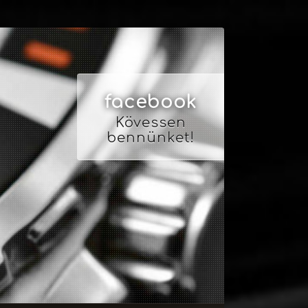
facebook
Kövessen
bennünket!