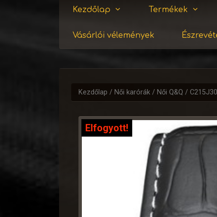
Kezdőlap
Termékek
Vásárlói vélemények
Észrevéte
Kezdőlap
/
Női karórák
/
Női Q&Q
/ C215J3
Elfogyott!