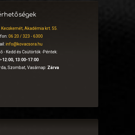
érhetőségek
:
Kecskemét, Akadémia krt. 55.
efon:
06 20 / 323 - 6300
il:
info@kovacsora.hu
ő - Kedd és Csütörtök -Péntek:
-12:00, 13:00-17:00
rda, Szombat, Vasárnap:
Zárva