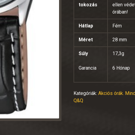
tokozás
ellen véde
órában!
Hátlap
Fém
Méret
28 mm
Súly
17,3g
Garancia
6 Hónap
Kategóriák:
Akciós órák. Mind
Q&Q