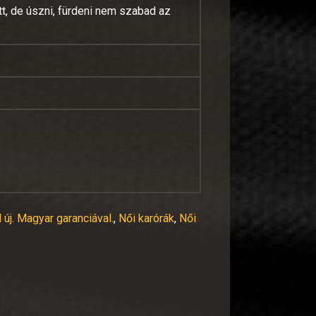
tt, de úszni, fürdeni nem szabad az
 új. Magyar garanciával.
,
Női karórák
,
Női