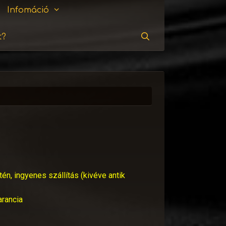
Infomáció
t?
Keresés
tén, ingyenes szállítás (kivéve antik
arancia