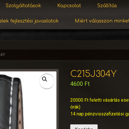
Szolgáltatások
Kapcsolat
Szállítás
lek fejlesztési javaslatok
Miért válasszon minke
04Y
C215J304Y
4600
Ft
20000 Ft feletti vásárlás ese
órák)
14 nap pénzvisszafizetési g