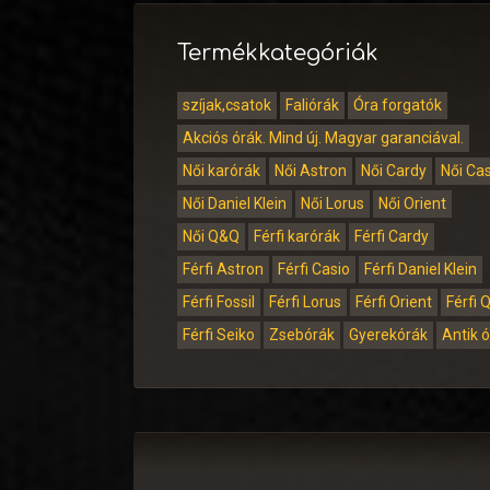
Termékkategóriák
szíjak,csatok
Faliórák
Óra forgatók
Akciós órák. Mind új. Magyar garanciával.
Női karórák
Női Astron
Női Cardy
Női Ca
Női Daniel Klein
Női Lorus
Női Orient
Női Q&Q
Férfi karórák
Férfi Cardy
Férfi Astron
Férfi Casio
Férfi Daniel Klein
Férfi Fossil
Férfi Lorus
Férfi Orient
Férfi 
Férfi Seiko
Zsebórák
Gyerekórák
Antik 