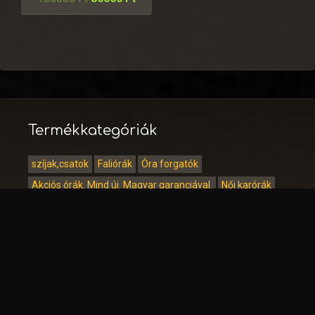
Termékkategóriák
szíjak,csatok
Faliórák
Óra forgatók
Akciós órák. Mind új. Magyar garanciával.
Női karórák
Női Astron
Női Cardy
Női Casio
Női Daniel Klein
Női Lorus
Női Orient
Női Q&Q
Férfi karórák
Férfi Cardy
Férfi Astron
Férfi Casio
Férfi Daniel Klein
Férfi Fossil
Férfi Lorus
Férfi Orient
Férfi Q&Q
Férfi Seiko
Zsebórák
Gyerekórák
Antik órák