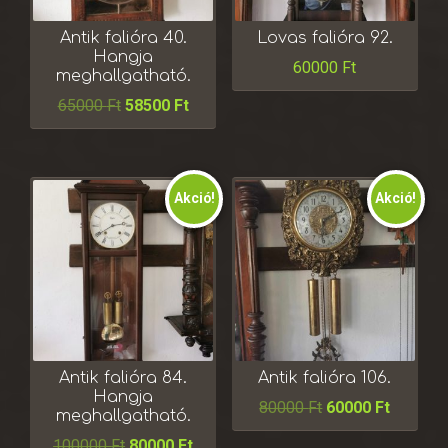
Antik falióra 40.
Lovas falióra 92.
Hangja
60000
Ft
meghallgatható.
65000
Ft
58500
Ft
Akció!
Akció!
Antik falióra 84.
Antik falióra 106.
Hangja
80000
Ft
60000
Ft
meghallgatható.
100000
Ft
80000
Ft