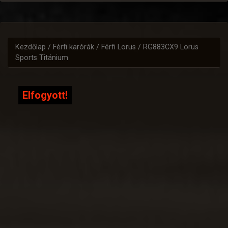
Kezdőlap
/
Férfi karórák
/
Férfi Lorus
/ RG883CX9 Lorus
Sports Titánium
Elfogyott!