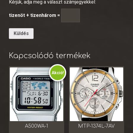
Kérjük, adja meg a választ számjegyekkel:
tizenöt + tizenhárom =
Kapcsolódó termékek
Akció!
A500WA-1
MTP-1374L-7AV