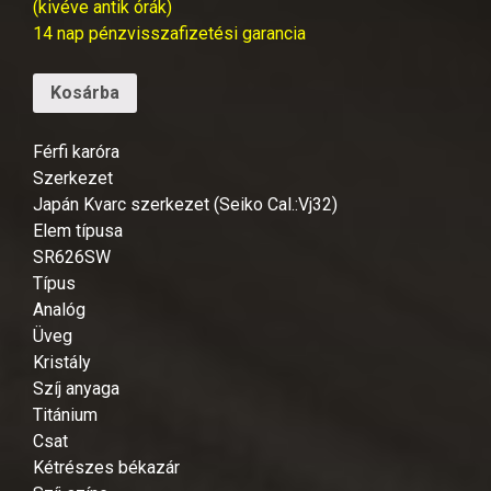
(kivéve antik órák)
14 nap pénzvisszafizetési garancia
Kosárba
Férfi karóra
Szerkezet
Japán Kvarc szerkezet (Seiko Cal.:Vj32)
Elem típusa
SR626SW
Típus
Analóg
Üveg
Kristály
Szíj anyaga
Titánium
Csat
Kétrészes békazár