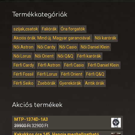
Termékkategóriák
szíjak,csatok
Faliórák
Óra forgatók
Akciós órák. Mind új. Magyar garanciával.
Női karórák
Női Astron
Női Cardy
Női Casio
Női Daniel Klein
Női Lorus
Női Orient
Női Q&Q
Férfi karórák
Férfi Cardy
Férfi Astron
Férfi Casio
Férfi Daniel Klein
Férfi Fossil
Férfi Lorus
Férfi Orient
Férfi Q&Q
Férfi Seiko
Zsebórák
Gyerekórák
Antik órák
Akciós termékek
MTP-1374D-1A3
39900
Ft
32900
Ft
Kakukkos óra 145. Hangja meghallgatható.