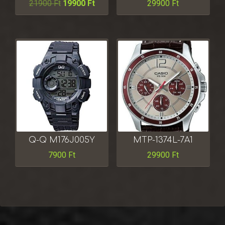
21900
Ft
19900
Ft
29900
Ft
Q-Q M176J005Y
MTP-1374L-7A1
7900
Ft
29900
Ft