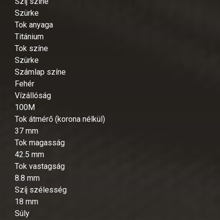
Szíj színe
Szürke
Tok anyaga
Titánium
Tok színe
Szürke
Számlap színe
Fehér
Vízállóság
100M
Tok átmérő (korona nélkül)
37 mm
Tok magasság
42.5 mm
Tok vastagság
8.8 mm
Szíj szélesség
18 mm
Súly