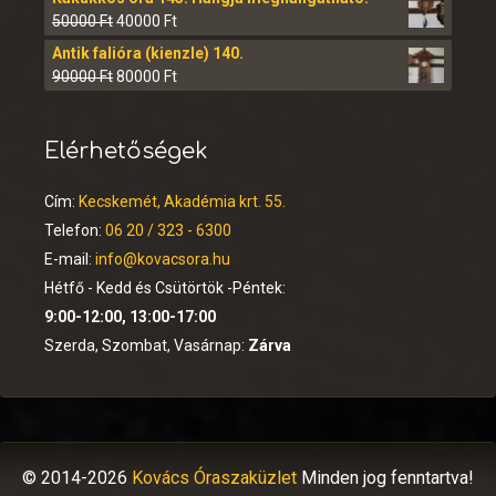
50000
Ft
40000
Ft
Antik falióra (kienzle) 140.
90000
Ft
80000
Ft
Elérhetőségek
Cím:
Kecskemét, Akadémia krt. 55.
Telefon:
06 20 / 323 - 6300
E-mail:
info@kovacsora.hu
Hétfő - Kedd és Csütörtök -Péntek:
9:00-12:00, 13:00-17:00
Szerda, Szombat, Vasárnap:
Zárva
© 2014-2026
Kovács Óraszaküzlet
Minden jog fenntartva!